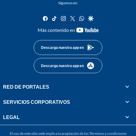
Síguenos en:
facebook
tiktok
instagram
twitter
whatsapp
google
youtube-
Más contenido en
footer
Descarga nuestra app en
Descarga nuestra app en
RED DE PORTALES
SERVICIOS CORPORATIVOS
LEGAL
El uso de este sitio web implica la aceptación de los
Términos y condiciones