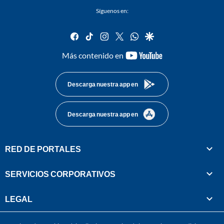
Síguenos en:
facebook
tiktok
instagram
twitter
whatsapp
google
youtube-
Más contenido en
footer
Descarga nuestra app en
Descarga nuestra app en
RED DE PORTALES
SERVICIOS CORPORATIVOS
LEGAL