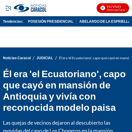
EN VIVO
Noticias Caracol En 
Tendencias:
POSESIÓN PRESIDENCIAL
ABELARDO DE LA ESPRIELLA
PUBLICIDAD
/
/
Noticias Caracol
JUDICIAL
Él era 'el Ecuatoriano', capo que cayó en mansi
Él era 'el Ecuatoriano', capo
que cayó en mansión de
Antioquia y vivía con
reconocida modelo paisa
Las quejas de vecinos dejaron al descubierto las
movidas del capo de Los Choneros en la mansión.