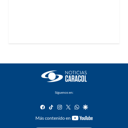
Síguenos en:
facebook
tiktok
instagram
twitter
whatsapp
google
youtube-
Más contenido en
footer