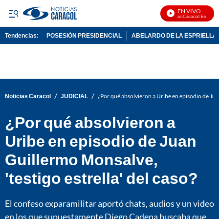
EN VIVO
Noticias Caracol En Vivo
Tendencias:
POSESIÓN PRESIDENCIAL
ABELARDO DE LA ESPRIELLA
PUBLICIDAD
/
/
Noticias Caracol
JUDICIAL
¿Por qué absolvieron a Uribe en episodio de Juan
¿Por qué absolvieron a
Uribe en episodio de Juan
Guillermo Monsalve,
'testigo estrella' del caso?
El confeso exparamilitar aportó chats, audios y un video
en los que supuestamente Diego Cadena buscaba que