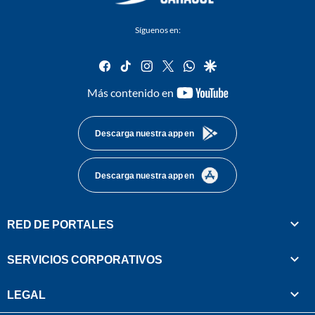
Síguenos en:
facebook
tiktok
instagram
twitter
whatsapp
google
youtube-
Más contenido en
footer
Descarga nuestra app en
Descarga nuestra app en
RED DE PORTALES
SERVICIOS CORPORATIVOS
LEGAL