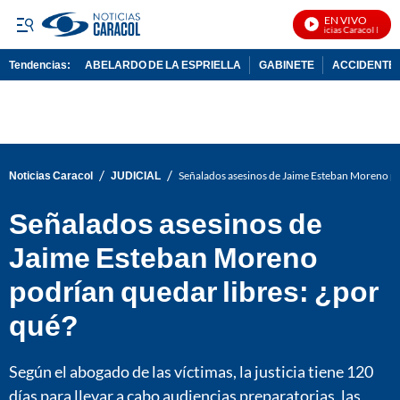
EN VIVO
Noticias Caracol En Viv
Tendencias:
ABELARDO DE LA ESPRIELLA
GABINETE
ACCIDENTE 
PUBLICIDAD
/
/
Noticias Caracol
JUDICIAL
Señalados asesinos de Jaime Esteban Moreno po
Señalados asesinos de
Jaime Esteban Moreno
podrían quedar libres: ¿por
qué?
Según el abogado de las víctimas, la justicia tiene 120
días para llevar a cabo audiencias preparatorias, las