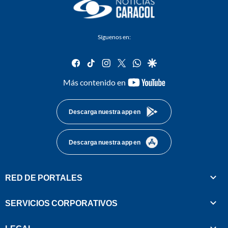
Síguenos en:
facebook
tiktok
instagram
twitter
whatsapp
google
youtube-
Más contenido en
footer
Descarga nuestra app en
Descarga nuestra app en
RED DE PORTALES
SERVICIOS CORPORATIVOS