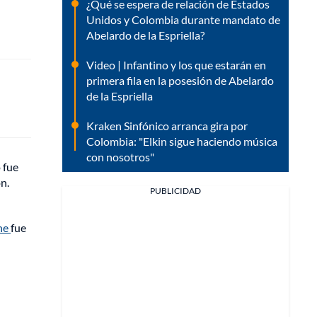
¿Qué se espera de relación de Estados
Unidos y Colombia durante mandato de
Abelardo de la Espriella?
Video | Infantino y los que estarán en
primera fila en la posesión de Abelardo
de la Espriella
Kraken Sinfónico arranca gira por
Colombia: "Elkin sigue haciendo música
con nosotros"
 fue
n.
PUBLICIDAD
ne
fue