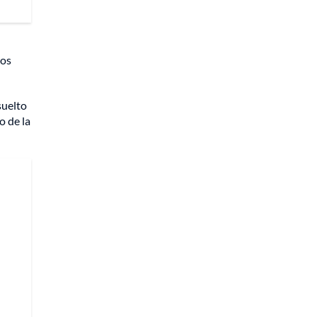
los
suelto
o de la