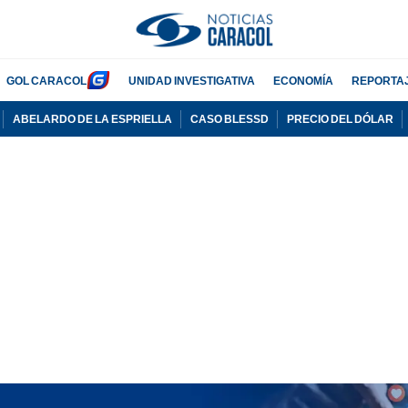
GOL CARACOL
UNIDAD INVESTIGATIVA
ECONOMÍA
REPORTA
ABELARDO DE LA ESPRIELLA
CASO BLESSD
PRECIO DEL DÓLAR
PUBLICIDAD