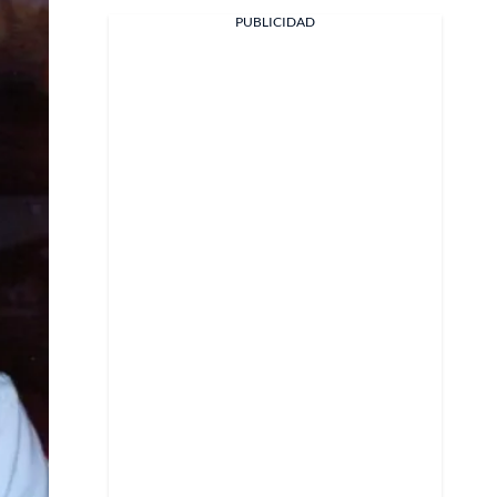
PUBLICIDAD
Facebook
X
Whatsapp
Copiar enlace
Telegram
LinkedIn