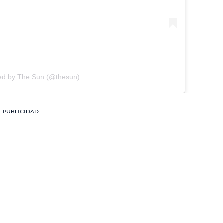
red by The Sun (@thesun)
PUBLICIDAD