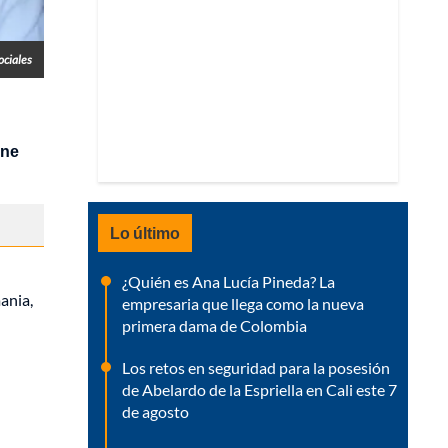
ociales
ine
Lo último
¿Quién es Ana Lucía Pineda? La
ania,
empresaria que llega como la nueva
primera dama de Colombia
Los retos en seguridad para la posesión
de Abelardo de la Espriella en Cali este 7
de agosto