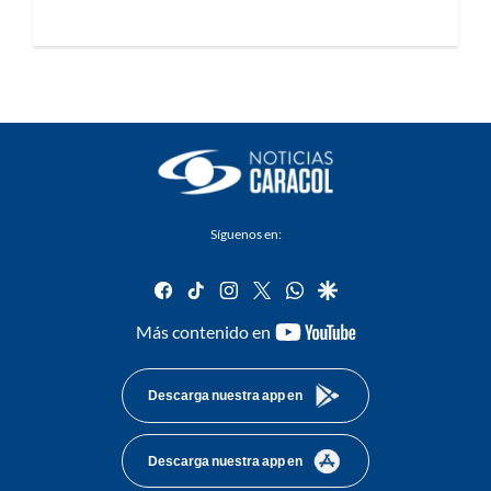
Síguenos en:
facebook
tiktok
instagram
twitter
whatsapp
google
youtube-
Más contenido en
footer
Descarga nuestra app en
Descarga nuestra app en