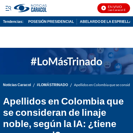
EN VIVO
Noticias Caracol En Vivo
Tendencias:
POSESIÓN PRESIDENCIAL
ABELARDO DE LA ESPRIELLA
PUBLICIDAD
/
/
Noticias Caracol
#LOMÁSTRINADO
Apellidos en Colombia que se consideran
Apellidos en Colombia que
se consideran de linaje
noble, según la IA: ¿tiene