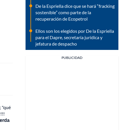
De la Espriella dice que se hará “fracking
sostenible” como parte de la
recuperación de Ecopetrol
Ellos son los elegidos por De la Espriella
para el Dapre, secretaría jurídica y
jefatura de despacho
PUBLICIDAD
; "qué
!!!
uerda