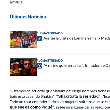
artificial.
Últimas Noticias
#LOMÁSTRINADO
Así fue la visita de Lamine Yamal a Med
#LOMÁSTRINADO
"A mí me quieren callar": Imitador de 
"Estamos de acuerdo que Shakira pa' elegir hombres tiene un
bajo está cayendo Shakira";
"Shaki trata la seriedad"
; "Es
Todo un tour empoderando a las mujeres solteras que se ca
que ese es como Piqué"
, se lee en algunas de las reaccion