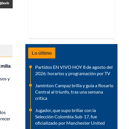
 @beele
Lo último
milia
Partidos EN VIVO HOY 8 de agosto del
2026: horarios y programación por TV
sos y
Jaminton Campaz brilla y guía a Rosario
Central al triunfo, tras una semana
crítica
Jugador, que supo brillar con la
dos
Selección Colombia Sub-17, fue
arecer
oficializado por Manchester United