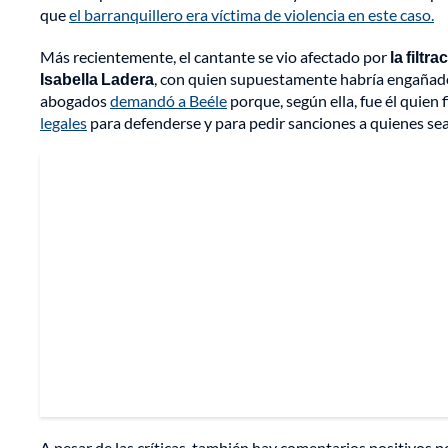
que
el barranquillero era víctima de violencia en este caso.
Más recientemente, el cantante se vio afectado por
la filtr
Isabella Ladera
, con quien supuestamente habría engañado 
abogados
demandó a Beéle
porque, según ella, fue él quien f
legales
para defenderse y para pedir sanciones a quienes se
A pesar de las críticas, también hay comentarios positivos p