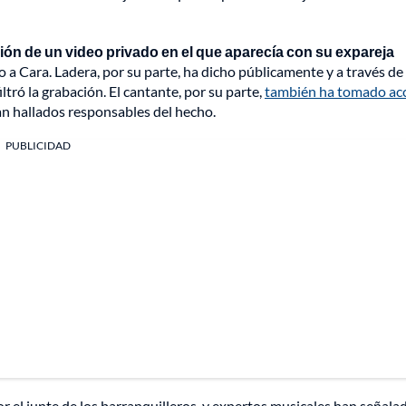
ación de un video privado en el que aparecía con su expareja
a Cara. Ladera, por su parte, ha dicho públicamente y a través de
iltró la grabación. El cantante, por su parte,
también ha tomado ac
an hallados responsables del hecho.
PUBLICIDAD
or el junte de los barranquilleros, y expertos musicales han señala