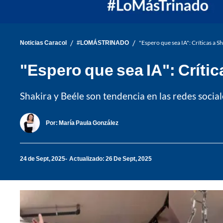
/
/
Noticias Caracol
#LOMÁSTRINADO
"Espero que sea IA": Críticas a S
"Espero que sea IA": Crític
Shakira y Beéle son tendencia en las redes socia
Por:
María Paula González
24 de Sept, 2025
Actualizado: 26 De Sept, 2025