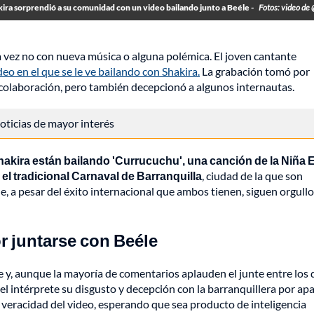
ira sorprendió a su comunidad con un video bailando junto a Beéle -
Fotos: video de
ta vez no con nueva música o alguna polémica. El joven cantante
deo en el que se le ve bailando con Shakira.
La grabación tomó por
 colaboración, pero también decepcionó a algunos internautas.
 noticias de mayor interés
hakira están bailando 'Currucuchu', una canción de la Niña E
el tradicional Carnaval de Barranquilla
, ciudad de la que son
a pesar del éxito internacional que ambos tienen, siguen orgullo
 juntarse con Beéle
e y, aunque la mayoría de comentarios aplauden el junte entre los 
 del intérprete su disgusto y decepción con la barranquillera por ap
a veracidad del video, esperando que sea producto de inteligencia