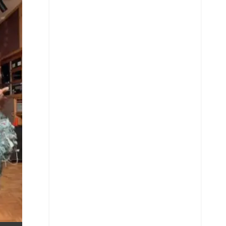
X
Whatsapp
Copiar enlace
Telegram
LinkedIn