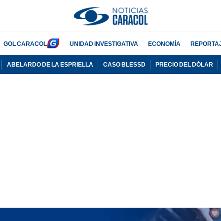
GOL CARACOL
UNIDAD INVESTIGATIVA
ECONOMÍA
REPORTA
ABELARDO DE LA ESPRIELLA
CASO BLESSD
PRECIO DEL DÓLAR
PUBLICIDAD