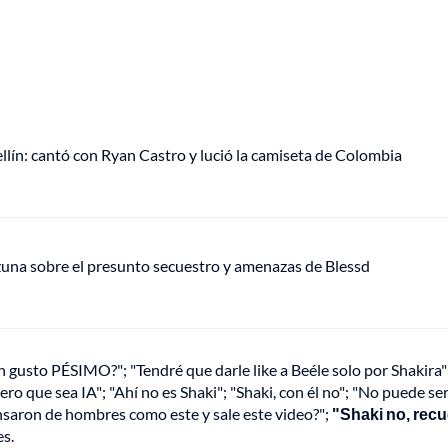
ellín: cantó con Ryan Castro y lució la camiseta de Colombia
Ozuna sobre el presunto secuestro y amenazas de Blessd
 gusto PÉSIMO?"; "Tendré que darle like a Beéle solo por Shakira"
pero que sea IA"; "Ahí no es Shaki"; "Shaki, con él no"; "No puede ser
nsaron de hombres como este y sale este video?";
"Shaki no, rec
es.