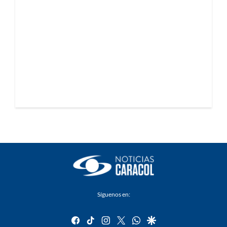
Síguenos en:
facebook
tiktok
instagram
twitter
whatsapp
google