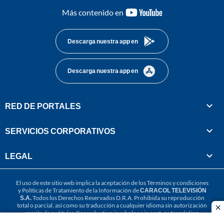
youtube-
Más contenido en
footer
Descarga nuestra app en
Descarga nuestra app en
RED DE PORTALES
SERVICIOS CORPORATIVOS
LEGAL
El uso de este sitio web implica la aceptación de los
Términos y condiciones
y
Políticas de Tratamiento de la Información
de
CARACOL TELEVISIÓN
S.A.
Todos los Derechos Reservados D.R.A. Prohibida su reproducción
total o parcial, así como su traducción a cualquier idioma sin autorización
cl
escrita de su titular. Reproduction in whole or in part, or translation
without written permission is prohibited. All rights reserved 2025.