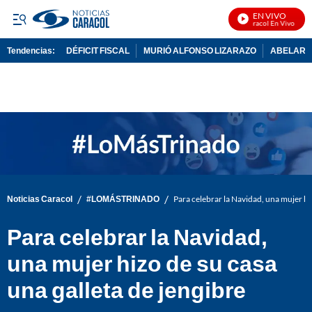
EN VIVO
Noticias Caracol En Vivo
Tendencias:
DÉFICIT FISCAL
MURIÓ ALFONSO LIZARAZO
ABELARDO
PUBLICIDAD
/
/
Noticias Caracol
#LOMÁSTRINADO
Para celebrar la Navidad, una mujer hiz
Para celebrar la Navidad,
una mujer hizo de su casa
una galleta de jengibre