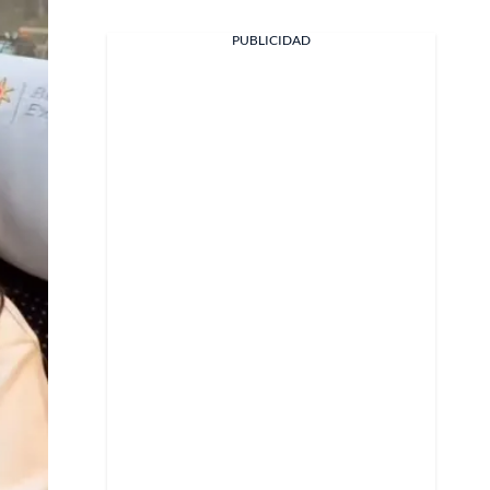
PUBLICIDAD
Facebook
X
Whatsapp
Copiar enlace
Telegram
LinkedIn