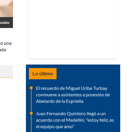
ociales
ió una
ada
Lo último
El recuerdo de Miguel Uribe Turbay
conmueve a asistentes a posesión de
Abelardo de la Espriella
Juan Fernando Quintero llegó a un
acuerdo con el Medellín; "estoy feliz, es
el equipo que amo"