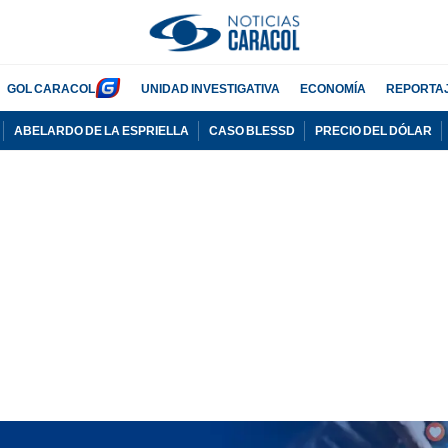
GOL CARACOL
UNIDAD INVESTIGATIVA
ECONOMÍA
REPORTA
ABELARDO DE LA ESPRIELLA
CASO BLESSD
PRECIO DEL DÓLAR
PUBLICIDAD