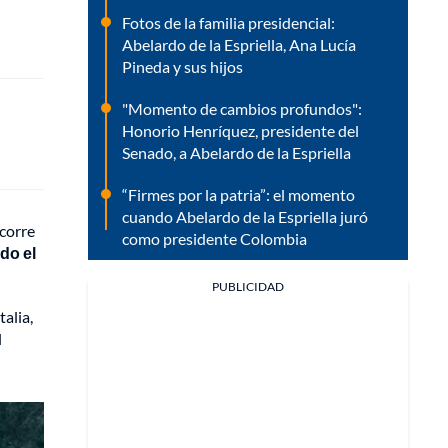
Fotos de la familia presidencial:
Abelardo de la Espriella, Ana Lucía
Pineda y sus hijos
"Momento de cambios profundos":
Honorio Henríquez, presidente del
Senado, a Abelardo de la Espriella
“Firmes por la patria”: el momento
cuando Abelardo de la Espriella juró
ecorre
como presidente Colombia
do el
PUBLICIDAD
alia,
l