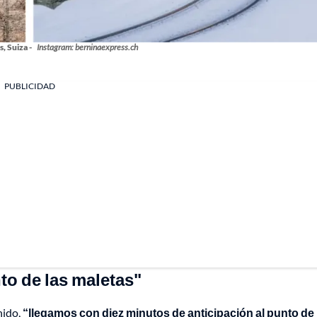
, Suiza -
Instagram: berninaexpress.ch
PUBLICIDAD
to de las maletas"
nido,
“llegamos con diez minutos de anticipación al punto de