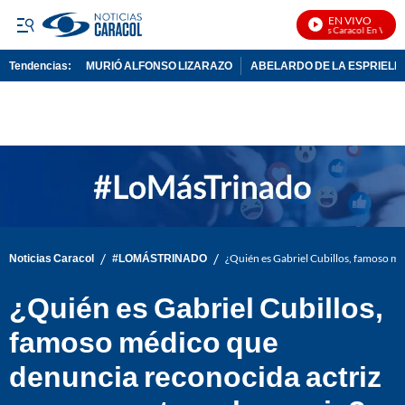
EN VIVO
Noticias Caracol En Vivo
Tendencias:
MURIÓ ALFONSO LIZARAZO
ABELARDO DE LA ESPRIELL
PUBLICIDAD
/
/
Noticias Caracol
#LOMÁSTRINADO
¿Quién es Gabriel Cubillos, famoso mé
¿Quién es Gabriel Cubillos,
famoso médico que
denuncia reconocida actriz