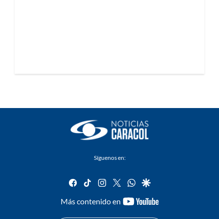
Síguenos en:
facebook
tiktok
instagram
twitter
whatsapp
google
youtube-
Más contenido en
footer