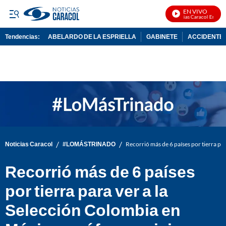
EN VIVO
Noticias Caracol En Vivo
Tendencias:
ABELARDO DE LA ESPRIELLA
GABINETE
ACCIDENTE 
PUBLICIDAD
/
/
Noticias Caracol
#LOMÁSTRINADO
Recorrió más de 6 países por tierra par
Recorrió más de 6 países
por tierra para ver a la
Selección Colombia en