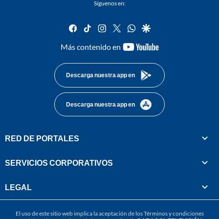
Síguenos en:
facebook
tiktok
instagram
twitter
whatsapp
google
youtube-
Más contenido en
footer
Descarga nuestra app en
Descarga nuestra app en
RED DE PORTALES
SERVICIOS CORPORATIVOS
LEGAL
El uso de este sitio web implica la aceptación de los
Términos y condiciones