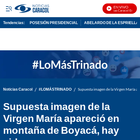
EN VIVO
Noticias Caracol En Vivo
Tendencias:
POSESIÓN PRESIDENCIAL
ABELARDO DE LA ESPRIELLA
PUBLICIDAD
/
/
Noticias Caracol
#LOMÁSTRINADO
Supuesta imagen de la Virgen María a
Supuesta imagen de la
Virgen María apareció en
montaña de Boyacá, hay