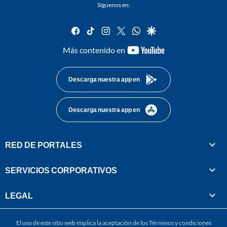
Síguenos en:
facebook
tiktok
instagram
twitter
whatsapp
google
youtube-
Más contenido en
footer
Descarga nuestra app en
Descarga nuestra app en
RED DE PORTALES
SERVICIOS CORPORATIVOS
LEGAL
El uso de este sitio web implica la aceptación de los
Términos y condiciones