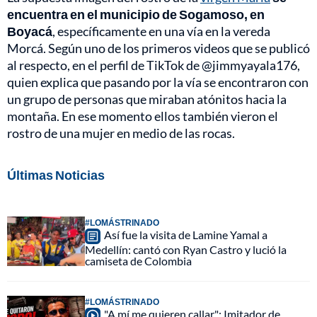
encuentra
en el municipio de Sogamoso, en
Boyacá
, específicamente en una vía en la vereda
Morcá. Según uno de los primeros videos que se publicó
al respecto, en el perfil de TikTok de @jimmyayala176,
quien explica que pasando por la vía se encontraron con
un grupo de personas que miraban atónitos hacia la
montaña. En ese momento ellos también vieron el
rostro de una mujer en medio de las rocas.
Últimas Noticias
#LOMÁSTRINADO
Así fue la visita de Lamine Yamal a
Medellín: cantó con Ryan Castro y lució la
camiseta de Colombia
#LOMÁSTRINADO
"A mí me quieren callar": Imitador de