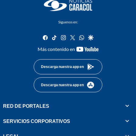
Síguenos en:
facebook
tiktok
instagram
twitter
whatsapp
google
youtube-
Más contenido en
footer
Descarga nuestra app en
Descarga nuestra app en
RED DE PORTALES
SERVICIOS CORPORATIVOS