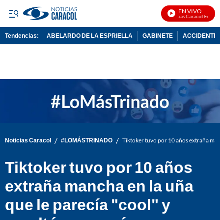
EN VIVO
Noticias Caracol En Vivo
Tendencias:
ABELARDO DE LA ESPRIELLA
GABINETE
ACCIDENTE 
PUBLICIDAD
/
/
Noticias Caracol
#LOMÁSTRINADO
Tiktoker tuvo por 10 años extraña manc
Tiktoker tuvo por 10 años
extraña mancha en la uña
que le parecía "cool" y