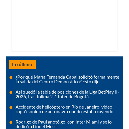
Lo último
¿Por qué María Fernanda Cabal solicitó formalmente
la salida del Centro Democrático? Esto dijo
Así quedó la tabla de posiciones de la Liga BetPlay II-
2026, tras Tolima 2-1 Inter de Bogotá
Accidente de helicóptero en Río de Janeiro: video
captó sonido de aeronave cuando estaba cayendo
Rodrigo de Paul anotó gol con Inter Miami y se lo
dedicó a Lionel Messi