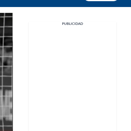
PUBLICIDAD
Facebook
X
Whatsapp
Copiar enlace
Telegram
LinkedIn