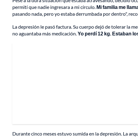
Pese a la dura situación que estaba atravesando, decidió ocu
permití que nadie ingresara a mi círculo.
Mi familia me llam
pasando nada, pero yo estaba derrumbada por dentro", reco
La depresión le pasó factura. Su cuerpo dejó de tolerar la m
no aguantaba más medicación.
Yo perdí 12 kg. Estaban l
Durante cinco meses estuvo sumida en la depresión. La arque