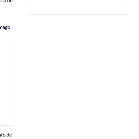
casa no
ómago
nto de