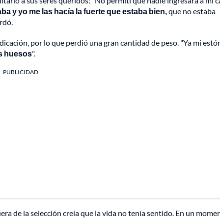
ltarlo a sus seres queridos: "No permití que nadie ingresara a mi 
aba y yo me las hacía la fuerte que estaba bien,
que no estaba
rdó.
edicación, por lo que perdió una gran cantidad de peso. "Ya mi est
os huesos
".
PUBLICIDAD
ra de la selección creía que la vida no tenía sentido. En un mome