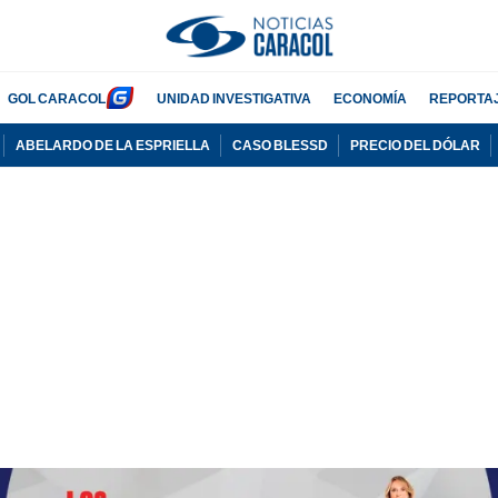
GOL CARACOL
UNIDAD INVESTIGATIVA
ECONOMÍA
REPORTA
ABELARDO DE LA ESPRIELLA
CASO BLESSD
PRECIO DEL DÓLAR
PUBLICIDAD