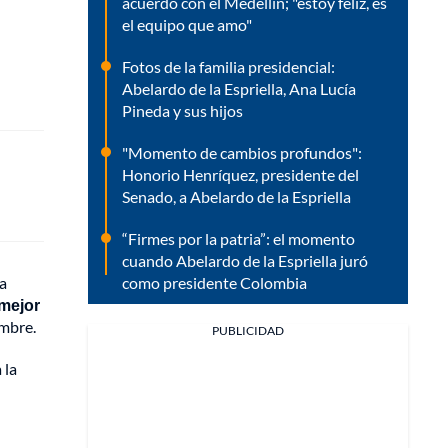
acuerdo con el Medellín; "estoy feliz, es
el equipo que amo"
Fotos de la familia presidencial:
Abelardo de la Espriella, Ana Lucía
Pineda y sus hijos
"Momento de cambios profundos":
Honorio Henríquez, presidente del
Senado, a Abelardo de la Espriella
“Firmes por la patria”: el momento
cuando Abelardo de la Espriella juró
a
como presidente Colombia
 mejor
embre.
PUBLICIDAD
 la