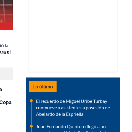
ió la
ara el
Lo último
a
a
El recuerdo de Miguel Uribe Turbay
a Copa
conmueve a asistentes a posesión de
Abelardo de la Espriella
Juan Fernando Quintero llegó a un