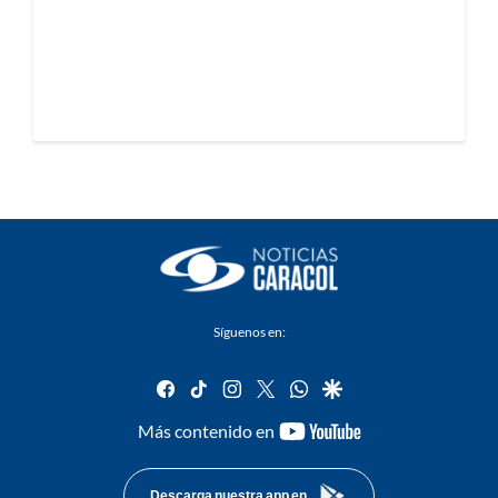
Síguenos en:
facebook
tiktok
instagram
twitter
whatsapp
google
youtube-
Más contenido en
footer
Descarga nuestra app en