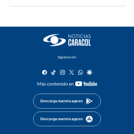
Síguenos en:
facebook
tiktok
instagram
twitter
whatsapp
google
youtube-
Más contenido en
footer
Descarga nuestra app en
Descarga nuestra app en