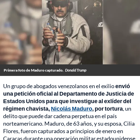
Primera foto de Maduro capturado.
Donald Trump
Un grupo de abogados venezolanos en el exilio
envió
una petición oficial al Departamento de Justicia de
Estados Unidos para que investigue al exlíder del
régimen chavista,
Nicolás Maduro
, por tortura
, un
delito que puede dar cadena perpetua en el país
norteamericano. Maduro, de 63 años, y su esposa, Cilia
Flores, fueron capturados a principios de enero en
Caracas durante una operación militar estadounidense.