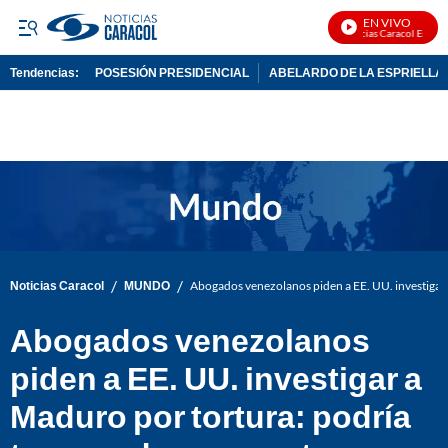
EN VIVO
Noticias Caracol En Vivo
Tendencias:
POSESIÓN PRESIDENCIAL
ABELARDO DE LA ESPRIELLA
PUBLICIDAD
/
/
Noticias Caracol
MUNDO
Abogados venezolanos piden a EE. UU. investigar
Abogados venezolanos
piden a EE. UU. investigar a
Maduro por tortura: podría