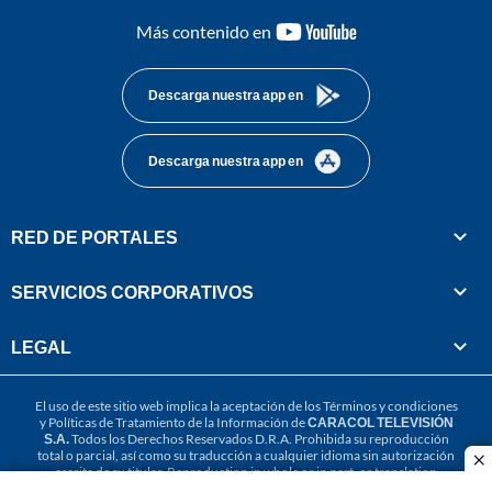
youtube-
Más contenido en
footer
Descarga nuestra app en
Descarga nuestra app en
RED DE PORTALES
SERVICIOS CORPORATIVOS
LEGAL
El uso de este sitio web implica la aceptación de los
Términos y condiciones
y
Políticas de Tratamiento de la Información
de
CARACOL TELEVISIÓN
S.A.
Todos los Derechos Reservados D.R.A. Prohibida su reproducción
total o parcial, así como su traducción a cualquier idioma sin autorización
cl
escrita de su titular. Reproduction in whole or in part, or translation
without written permission is prohibited. All rights reserved 2025.