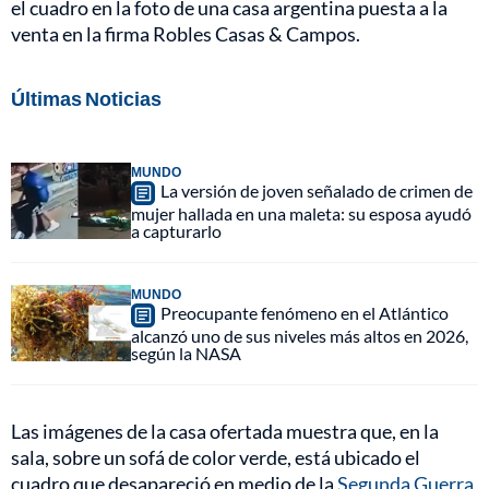
el cuadro en la foto de una casa argentina puesta a la
venta en la firma Robles Casas & Campos.
Últimas Noticias
MUNDO
La versión de joven señalado de crimen de
mujer hallada en una maleta: su esposa ayudó
a capturarlo
MUNDO
Preocupante fenómeno en el Atlántico
alcanzó uno de sus niveles más altos en 2026,
según la NASA
Las imágenes de la casa ofertada muestra que, en la
sala, sobre un sofá de color verde, está ubicado el
cuadro que desapareció en medio de la
Segunda Guerra