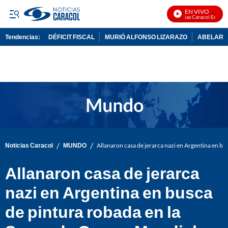
EN VIVO
Noticias Caracol En Vivo
Tendencias:
DÉFICIT FISCAL
MURIÓ ALFONSO LIZARAZO
ABELARDO
PUBLICIDAD
/
/
Noticias Caracol
MUNDO
Allanaron casa de jerarca nazi en Argentina en b
Allanaron casa de jerarca
nazi en Argentina en busca
de pintura robada en la