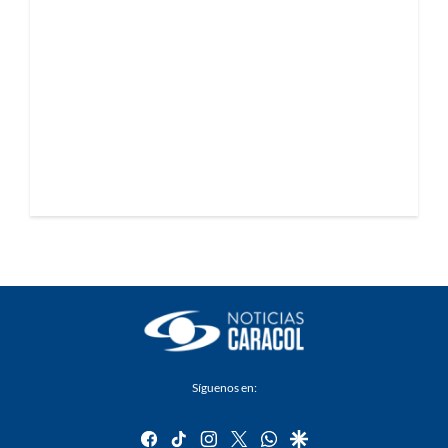
Síguenos en:
facebook
tiktok
instagram
twitter
whatsapp
google