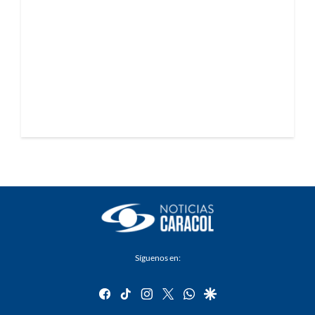
Síguenos en:
facebook
tiktok
instagram
twitter
whatsapp
google