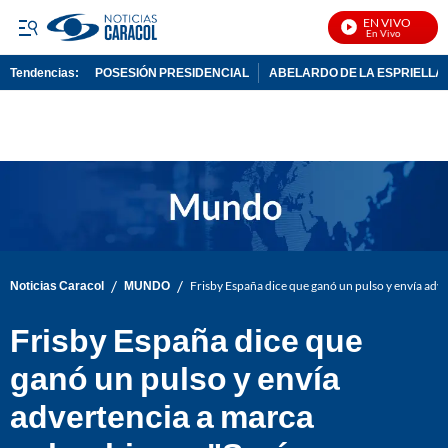
EN VIVO
N
Tendencias:
POSESIÓN PRESIDENCIAL
ABELARDO DE LA ESPRIELLA
PUBLICIDAD
/
/
Noticias Caracol
MUNDO
Frisby España dice que ganó un pulso y envía adv
Frisby España dice que
ganó un pulso y envía
advertencia a marca