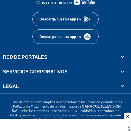
youtube-
Más contenido en
footer
Descarga nuestra app en
Descarga nuestra app en
RED DE PORTALES
SERVICIOS CORPORATIVOS
LEGAL
El uso de este sitio web implica la aceptación de los
Términos y condiciones
y
Políticas de Tratamiento de la Información
de
CARACOL TELEVISIÓN
S.A.
Todos los Derechos Reservados D.R.A. Prohibida su reproducción
total o parcial, así como su traducción a cualquier idioma sin autorización
cl
escrita de su titular. Reproduction in whole or in part, or translation
without written permission is prohibited. All rights reserved 2025.