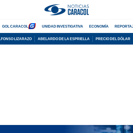
GOL CARACOL
UNIDAD INVESTIGATIVA
ECONOMÍA
REPORTA
LFONSO LIZARAZO
ABELARDO DE LA ESPRIELLA
PRECIO DEL DÓLAR
PUBLICIDAD