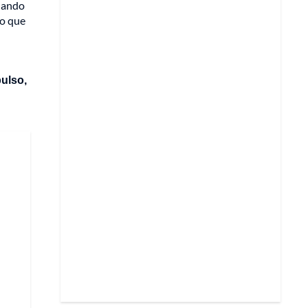
fiando
lo que
pulso,