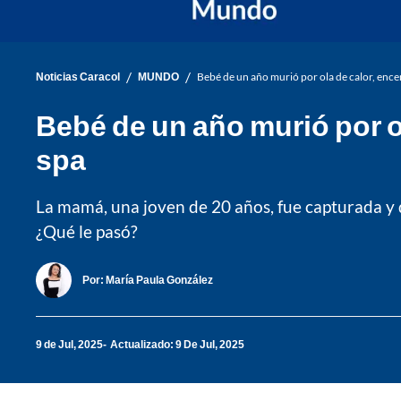
/
/
Noticias Caracol
MUNDO
Bebé de un año murió por ola de calor, ence
Bebé de un año murió por o
spa
La mamá, una joven de 20 años, fue capturada y d
¿Qué le pasó?
Por:
María Paula González
9 de Jul, 2025
Actualizado: 9 De Jul, 2025