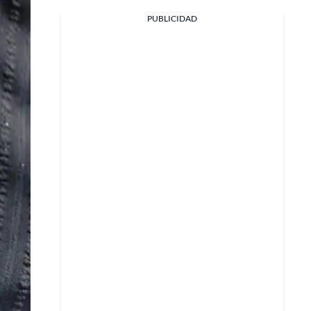
PUBLICIDAD
Facebook
X
Whatsapp
Copiar enlace
Telegram
LinkedIn