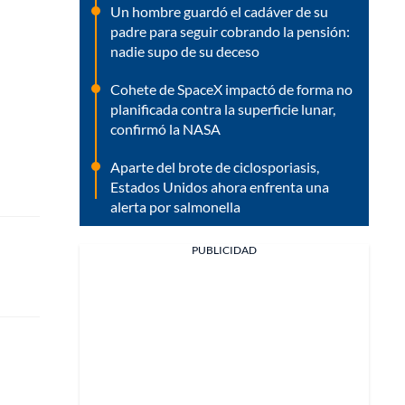
Un hombre guardó el cadáver de su
padre para seguir cobrando la pensión:
nadie supo de su deceso
Cohete de SpaceX impactó de forma no
planificada contra la superficie lunar,
confirmó la NASA
Aparte del brote de ciclosporiasis,
Estados Unidos ahora enfrenta una
alerta por salmonella
PUBLICIDAD