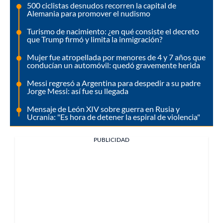
500 ciclistas desnudos recorren la capital de
Alemania para promover el nudismo
Turismo de nacimiento: ¿en qué consiste el decreto
que Trump firmó y limita la inmigración?
Mujer fue atropellada por menores de 4 y 7 años que
conducían un automóvil: quedó gravemente herida
Messi regresó a Argentina para despedir a su padre
Jorge Messi: así fue su llegada
Mensaje de León XIV sobre guerra en Rusia y
Ucrania: "Es hora de detener la espiral de violencia"
PUBLICIDAD