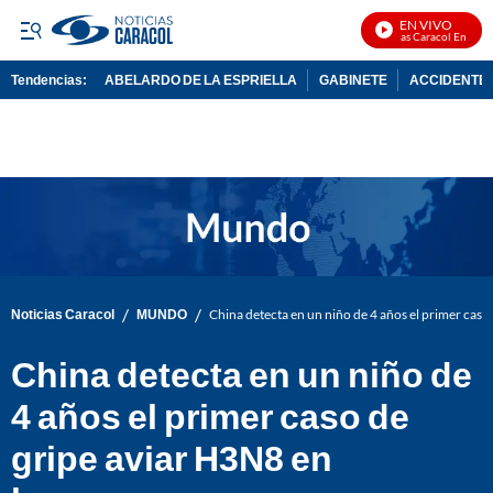
EN VIVO
Noticias Caracol En Vivo
Tendencias:
ABELARDO DE LA ESPRIELLA
GABINETE
ACCIDENTE 
PUBLICIDAD
/
/
Noticias Caracol
MUNDO
China detecta en un niño de 4 años el primer cas
China detecta en un niño de
4 años el primer caso de
gripe aviar H3N8 en