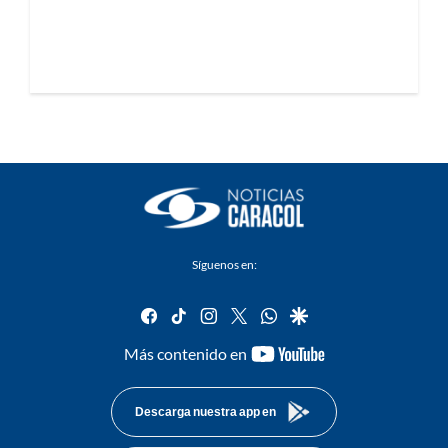
Síguenos en:
facebook
tiktok
instagram
twitter
whatsapp
google
youtube-
Más contenido en
footer
Descarga nuestra app en