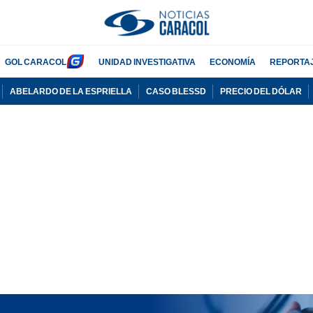
GOL CARACOL
UNIDAD INVESTIGATIVA
ECONOMÍA
REPORTA
ABELARDO DE LA ESPRIELLA
CASO BLESSD
PRECIO DEL DÓLAR
PUBLICIDAD