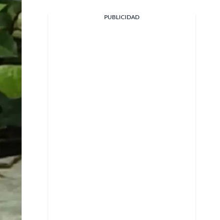
Facebook
PUBLICIDAD
X
Whatsapp
Copiar enlace
Telegram
LinkedIn