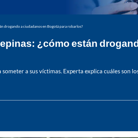
án drogando a ciudadanos en Bogotá para robarlos?
epinas: ¿cómo están drogand
a someter a sus víctimas. Experta explica cuáles son lo