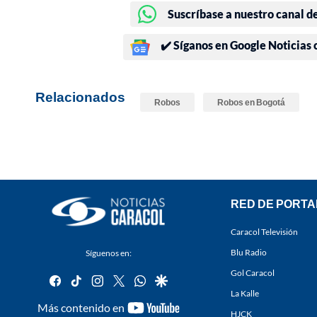
Suscríbase a nuestro canal d
✔️ Síganos en Google Noticias
Relacionados
Robos
Robos en Bogotá
RED DE PORTA
Caracol Televisión
Blu Radio
Síguenos en:
Gol Caracol
facebook
tiktok
instagram
twitter
whatsapp
google
La Kalle
youtube-
Más contenido en
HJCK