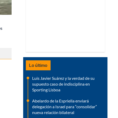
es
Lo último
Luis Javier Suárez y la verdad de su
supuesto caso de indisciplina en
Sporting Lisboa
Abelardo de la Espriella enviará
delegación a Israel para “consolidar”
nueva relación bilateral