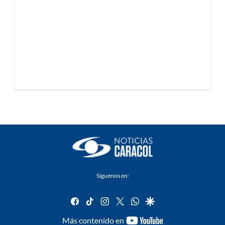
Síguenos en:
facebook
tiktok
instagram
twitter
whatsapp
google
youtube-
Más contenido en