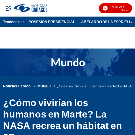
EN VIVO
Noticias Ca
Tendencias:
POSESIÓN PRESIDENCIAL
ABELARDO DE LA ESPRIELLA
PUBLICIDAD
/
/
Noticias Caracol
MUNDO
¿Cómo vivirían los humanos en Marte? La NASA re
¿Cómo vivirían los
humanos en Marte? La
NASA recrea un hábitat en