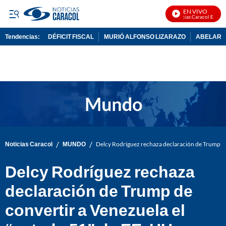
EN VIVO
Noticias Caracol En Vivo
Tendencias:
DÉFICIT FISCAL
MURIÓ ALFONSO LIZARAZO
ABELARDO
PUBLICIDAD
/
/
Noticias Caracol
MUNDO
Delcy Rodríguez rechaza declaración de Trump de 
Delcy Rodríguez rechaza
declaración de Trump de
convertir a Venezuela el