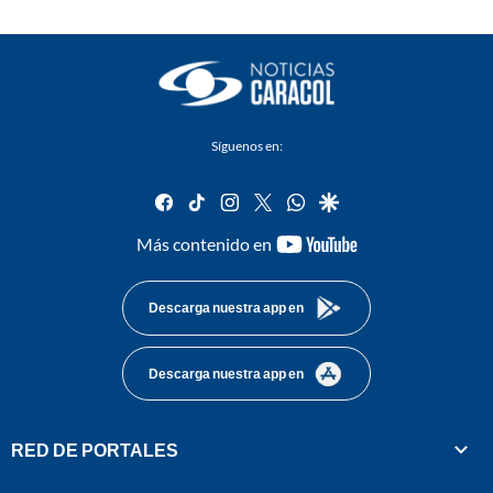
Síguenos en:
facebook
tiktok
instagram
twitter
whatsapp
google
youtube-
Más contenido en
footer
Descarga nuestra app en
Descarga nuestra app en
RED DE PORTALES