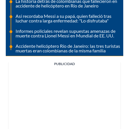
La historia detrás de colombianas que fallecieron en
accidente de helicóptero en Río de Janeiro
Así recordaba Messi a su papá, quien falleció tras
luchar contra larga enfermedad: "Lo disfrutaba"
Informes policiales revelan supuestas amenazas de
muerte contra Lionel Messi en Mundial de EE. UU.
Accidente helicóptero Río de Janeiro: las tres turistas
muertas eran colombianas de la misma familia
PUBLICIDAD