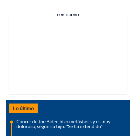
PUBLICIDAD
Lo último
Cáncer de Joe Biden hizo metástasis y es muy
doloroso, según su hijo: "Se ha extendido"