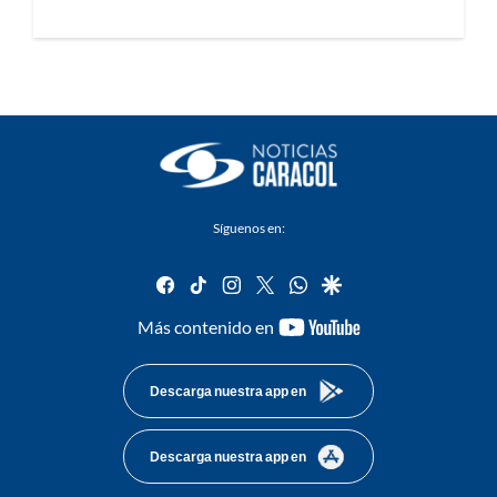
Síguenos en:
facebook
tiktok
instagram
twitter
whatsapp
google
youtube-
Más contenido en
footer
Descarga nuestra app en
Descarga nuestra app en