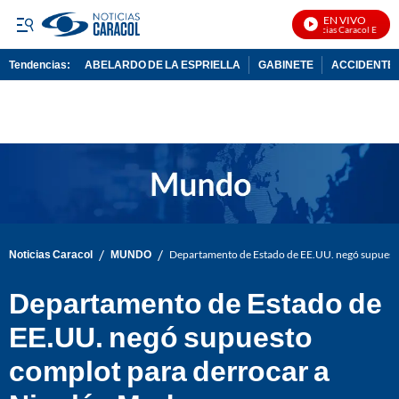
EN VIVO
Noticias Caracol En Vivo
Tendencias:
ABELARDO DE LA ESPRIELLA
GABINETE
ACCIDENTE 
PUBLICIDAD
/
/
Noticias Caracol
MUNDO
Departamento de Estado de EE.UU. negó supuesto
Departamento de Estado de
EE.UU. negó supuesto
complot para derrocar a