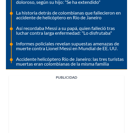
doloroso, según su hijo: "Se ha extendido"
La historia detrás de colombianas que fallecieron en
accidente de helicóptero en Río de Janeiro
Así recordaba Messi a su papá, quien falleció tras
luchar contra larga enfermedad: "Lo disfrutaba"
Informes policiales revelan supuestas amenazas de
muerte contra Lionel Messi en Mundial de EE. UU.
Accidente helicóptero Río de Janeiro: las tres turistas
muertas eran colombianas de la misma familia
PUBLICIDAD