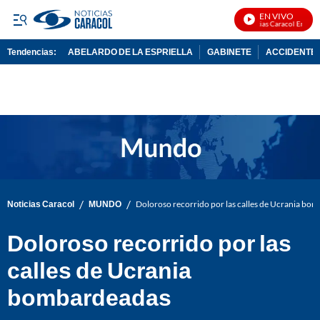
EN VIVO
Noticias Caracol En Vivo
Tendencias:
ABELARDO DE LA ESPRIELLA
GABINETE
ACCIDENTE 
PUBLICIDAD
/
/
Noticias Caracol
MUNDO
Doloroso recorrido por las calles de Ucrania bo
Doloroso recorrido por las
calles de Ucrania
bombardeadas