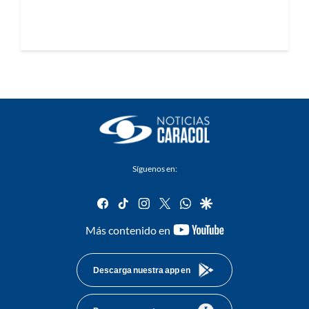
Síguenos en:
facebook
tiktok
instagram
twitter
whatsapp
google
youtube-
Más contenido en
footer
Descarga nuestra app en