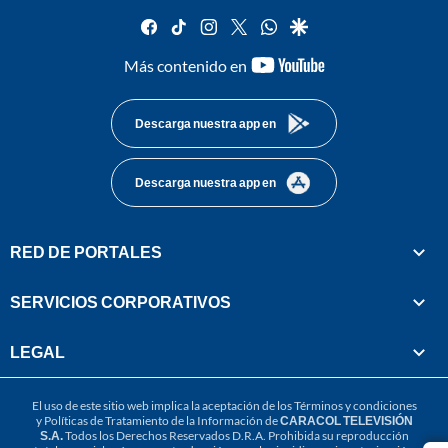
facebook
tiktok
instagram
twitter
whatsapp
google
youtube-
Más contenido en
footer
Descarga nuestra app en
Descarga nuestra app en
RED DE PORTALES
SERVICIOS CORPORATIVOS
LEGAL
El uso de este sitio web implica la aceptación de los
Términos y condiciones
y
Políticas de Tratamiento de la Información
de
CARACOL TELEVISIÓN
S.A.
Todos los Derechos Reservados D.R.A. Prohibida su reproducción