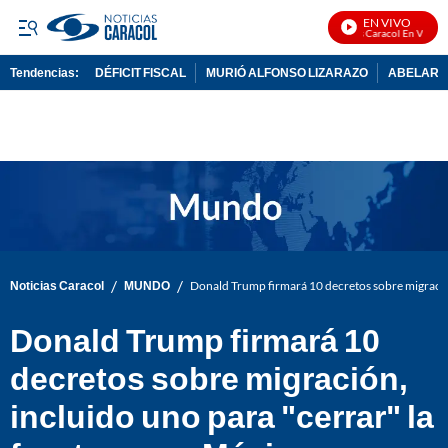
EN VIVO
Noticias Caracol En Vivo
Tendencias:
DÉFICIT FISCAL
MURIÓ ALFONSO LIZARAZO
ABELARDO
PUBLICIDAD
/
/
Noticias Caracol
MUNDO
Donald Trump firmará 10 decretos sobre migración
Donald Trump firmará 10
decretos sobre migración,
incluido uno para "cerrar" la