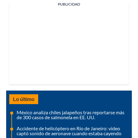
PUBLICIDAD
Lo último
México analiza chiles jalapeños tras reportarse más
de 300 casos de salmonela en EE. UU.
Accidente de helicóptero en Río de Janeiro: video
captó sonido de aeronave cuando estaba cayendo