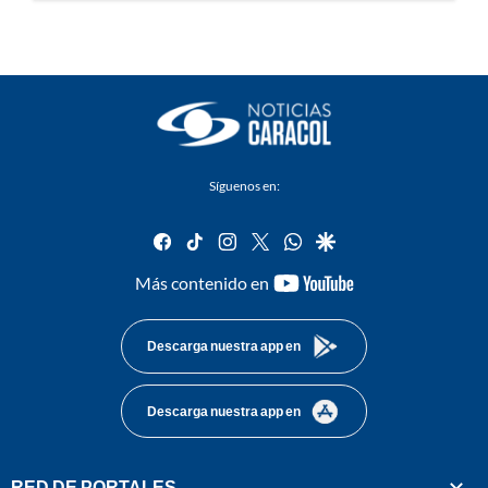
Síguenos en:
facebook
tiktok
instagram
twitter
whatsapp
google
youtube-
Más contenido en
footer
Descarga nuestra app en
Descarga nuestra app en
RED DE PORTALES