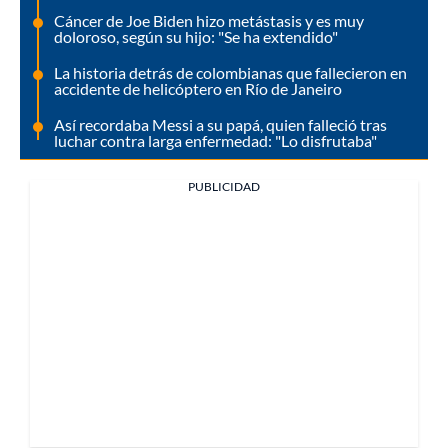
Cáncer de Joe Biden hizo metástasis y es muy
doloroso, según su hijo: "Se ha extendido"
La historia detrás de colombianas que fallecieron en
accidente de helicóptero en Río de Janeiro
Así recordaba Messi a su papá, quien falleció tras
luchar contra larga enfermedad: "Lo disfrutaba"
PUBLICIDAD