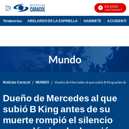
EN VIVO
Noticias Caracol En Vivo
Tendencias:
ABELARDO DE LA ESPRIELLA
GABINETE
ACCIDENTE 
PUBLICIDAD
/
/
Noticias Caracol
MUNDO
Dueño de Mercedes al que subió B King antes de s
Dueño de Mercedes al que
subió B King antes de su
muerte rompió el silencio