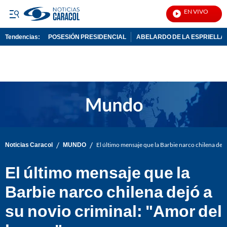
EN VIVO
Not
Tendencias:
POSESIÓN PRESIDENCIAL
ABELARDO DE LA ESPRIELLA
PUBLICIDAD
/
/
Noticias Caracol
MUNDO
El último mensaje que la Barbie narco chilena dej
El último mensaje que la
Barbie narco chilena dejó a
su novio criminal: "Amor del