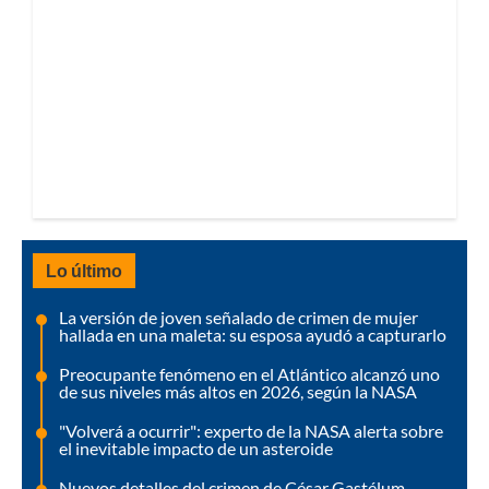
Lo último
La versión de joven señalado de crimen de mujer
hallada en una maleta: su esposa ayudó a capturarlo
Preocupante fenómeno en el Atlántico alcanzó uno
de sus niveles más altos en 2026, según la NASA
"Volverá a ocurrir": experto de la NASA alerta sobre
el inevitable impacto de un asteroide
Nuevos detalles del crimen de César Gastélum,