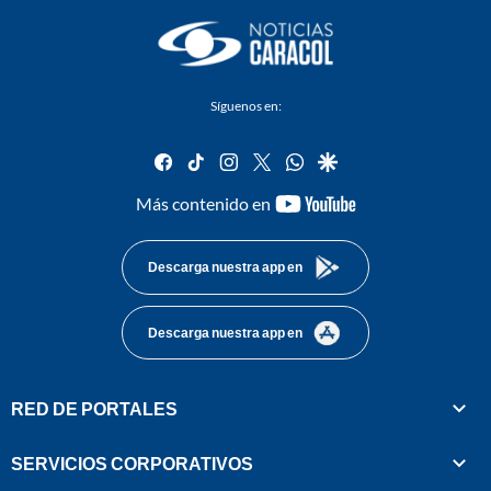
Síguenos en:
facebook
tiktok
instagram
twitter
whatsapp
google
youtube-
Más contenido en
footer
Descarga nuestra app en
Descarga nuestra app en
RED DE PORTALES
SERVICIOS CORPORATIVOS