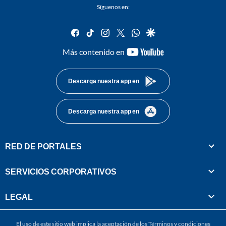
Síguenos en:
facebook
tiktok
instagram
twitter
whatsapp
google
youtube-
Más contenido en
footer
Descarga nuestra app en
Descarga nuestra app en
RED DE PORTALES
SERVICIOS CORPORATIVOS
LEGAL
El uso de este sitio web implica la aceptación de los
Términos y condiciones