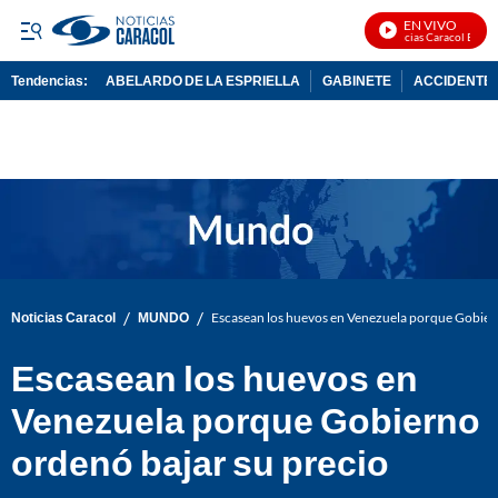
EN VIVO
Noticias Caracol En Viv
Tendencias:
ABELARDO DE LA ESPRIELLA
GABINETE
ACCIDENTE 
PUBLICIDAD
/
/
Noticias Caracol
MUNDO
Escasean los huevos en Venezuela porque Gobier
Escasean los huevos en
Venezuela porque Gobierno
ordenó bajar su precio