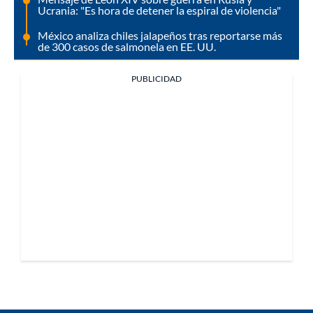
Ucrania: "Es hora de detener la espiral de violencia"
México analiza chiles jalapeños tras reportarse más
de 300 casos de salmonela en EE. UU.
PUBLICIDAD