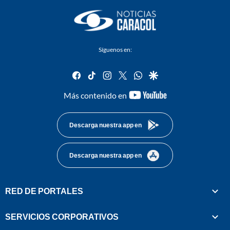
Síguenos en:
facebook
tiktok
instagram
twitter
whatsapp
google
youtube-
Más contenido en
footer
Descarga nuestra app en
Descarga nuestra app en
RED DE PORTALES
SERVICIOS CORPORATIVOS