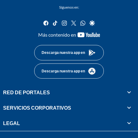
Síguenos en:
facebook
tiktok
instagram
twitter
whatsapp
google
youtube-
Más contenido en
footer
Descarga nuestra app en
Descarga nuestra app en
RED DE PORTALES
SERVICIOS CORPORATIVOS
LEGAL