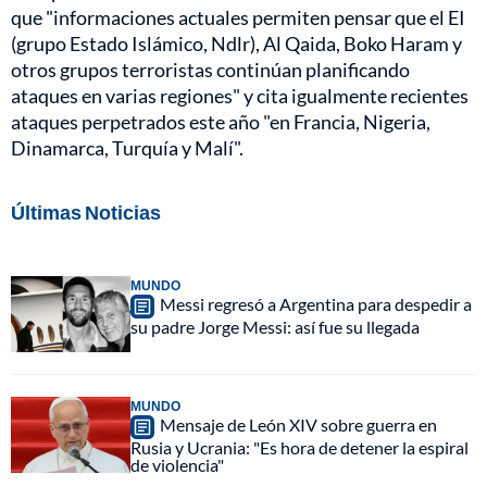
que "informaciones actuales permiten pensar que el EI
(grupo Estado Islámico, Ndlr), Al Qaida, Boko Haram y
otros grupos terroristas continúan planificando
ataques en varias regiones" y cita igualmente recientes
ataques perpetrados este año "en Francia, Nigeria,
Dinamarca, Turquía y Malí".
Últimas Noticias
MUNDO
Messi regresó a Argentina para despedir a
su padre Jorge Messi: así fue su llegada
MUNDO
Mensaje de León XIV sobre guerra en
Rusia y Ucrania: "Es hora de detener la espiral
de violencia"