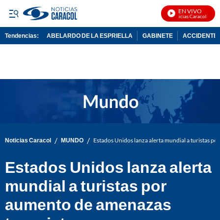
EN VIVO
Noticias Caracol En Viv
Tendencias:
ABELARDO DE LA ESPRIELLA
GABINETE
ACCIDENTE 
PUBLICIDAD
/
/
Noticias Caracol
MUNDO
Estados Unidos lanza alerta mundial a turistas p
Estados Unidos lanza alerta
mundial a turistas por
aumento de amenazas