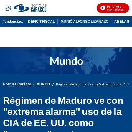
EN VIVO
Noticias Caracol En Vivo
Tendencias:
DÉFICIT FISCAL
MURIÓ ALFONSO LIZARAZO
ABELARDO
PUBLICIDAD
/
/
Noticias Caracol
MUNDO
Régimen de Maduro ve con "extrema alarma" uso 
Régimen de Maduro ve con
"extrema alarma" uso de la
CIA de EE. UU. como