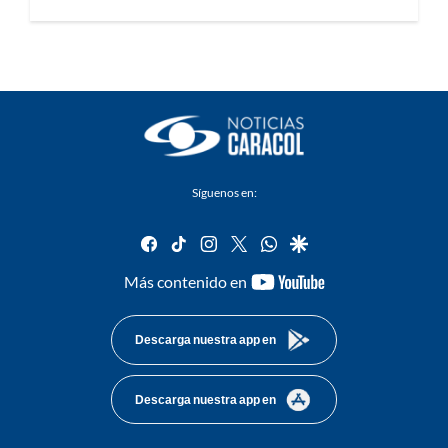
Síguenos en:
facebook
tiktok
instagram
twitter
whatsapp
google
youtube-
Más contenido en
footer
Descarga nuestra app en
Descarga nuestra app en