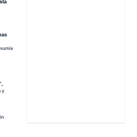
sta
e
nas
esumía
”,
s y
én