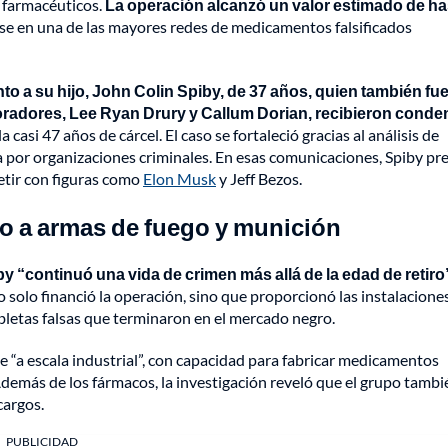
s farmacéuticos.
La operación alcanzó un valor estimado de ha
se en una de las mayores redes de medicamentos falsificados
to a su hijo, John Colin Spiby, de 37 años, quien también fu
radores, Lee Ryan Drury y Callum Dorian, recibieron conde
casi 47 años de cárcel. El caso se fortaleció gracias al análisis de
 por organizaciones criminales. En esas comunicaciones, Spiby pr
etir con figuras como
Elon Musk
y Jeff Bezos.
so a armas de fuego y munición
y “continuó una vida de crimen más allá de la edad de retiro
 solo financió la operación, sino que proporcionó las instalacione
bletas falsas que terminaron en el mercado negro.
 “a escala industrial”, con capacidad para fabricar medicamentos
Además de los fármacos, la investigación reveló que el grupo tambi
cargos.
PUBLICIDAD