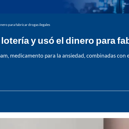
inero para fabricar drogas ilegales
otería y usó el dinero para fa
azepam, medicamento para la ansiedad, combinadas con 