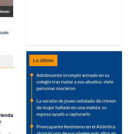
chester
pués
Lo último
Adolescente irrumpió armado en su
colegio tras matar a sus abuelos: siete
personas murieron
La versión de joven señalado de crimen
de mujer hallada en una maleta: su
esposa ayudó a capturarlo
ivienda
r
Preocupante fenómeno en el Atlántico
alcanzó uno de sus niveles más altos en