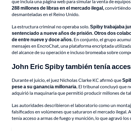
que incluía una página web para simular la venta de equipo
288 millones de libras en el mercado ilegal,
convirtiéndo
desmanteladas en el Reino Unido.
La estructura criminal no operaba solo.
Spiby trabajaba jun
sentenciado a nueve años de prisión.
Otros dos colabo
de entre nueve y doce años.
En conjunto, el grupo acumula 
mensajes en EncroChat, una plataforma encriptada utilizada
del alcance de su operación e incluso bromeaba sobre comp
John Eric Spiby también tenía acce
Durante el juicio, el juez Nicholas Clarke KC afirmó que
Spib
pese a su ganancia millonaria.
El tribunal concluyó que no
adquirió la maquinaria que permitió producir millones de ta
Las autoridades describieron el laboratorio como un montaje
falsificados en volúmenes que saturaron el mercado ilegal. 
tenía acceso a armas de fuego y munición, lo que agravó los 