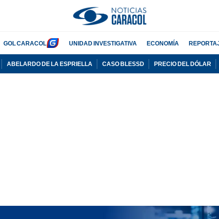
GOL CARACOL
UNIDAD INVESTIGATIVA
ECONOMÍA
REPORTA
ABELARDO DE LA ESPRIELLA
CASO BLESSD
PRECIO DEL DÓLAR
PUBLICIDAD