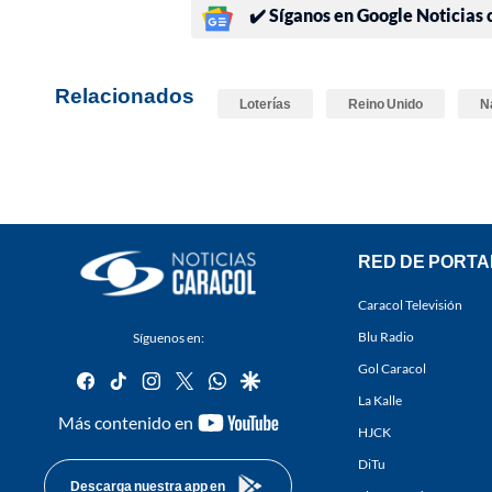
✔️ Síganos en Google Noticias
Relacionados
Loterías
Reino Unido
N
RED DE PORTA
Caracol Televisión
Blu Radio
Síguenos en:
Gol Caracol
facebook
tiktok
instagram
twitter
whatsapp
google
La Kalle
youtube-
Más contenido en
HJCK
footer
DiTu
Descarga nuestra app en