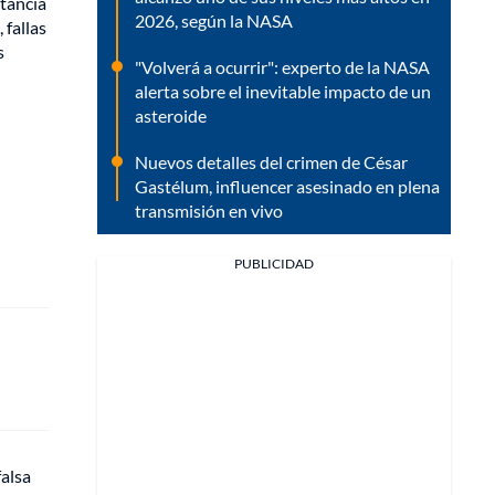
stancia
2026, según la NASA
 fallas
s
"Volverá a ocurrir": experto de la NASA
alerta sobre el inevitable impacto de un
asteroide
Nuevos detalles del crimen de César
Gastélum, influencer asesinado en plena
transmisión en vivo
PUBLICIDAD
falsa