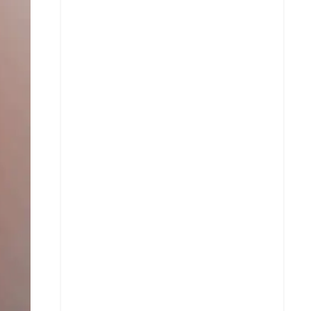
Facebook
X
Whatsapp
Copiar enlace
Telegram
LinkedIn