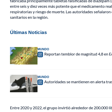
fabricaba principalmente tabletas falsificadas de diazepam
entre seis y diez veces más potente que el medicamento real
respiratorias y riesgo de muerte. Las autoridades señalaron 
sanitarios en la región.
Últimas Noticias
MUNDO
Reportan temblor de magnitud 4,8 en Ec
MUNDO
Autoridades se mantienen en alerta tra
Entre 2020 y 2022, el grupo invirtió alrededor de 200.000 li