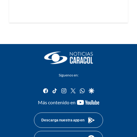
Síguenos en:
facebook
tiktok
instagram
twitter
whatsapp
google
youtube-
Más contenido en
footer
Descarga nuestra app en