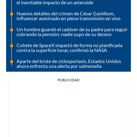
el inevitable impacto de un asteroide
Nuevos detalles del crimen de César Gastélum,
influencer asesinado en plena transmisión en vivo
Un hombre guardó el cadáver de su padre para seguir
cobrando la pensión: nadie supo de su deceso
Cohete de SpaceX impactó de forma no planificada
contra la superficie lunar, confirmó la NASA
Aparte del brote de ciclosporiasis, Estados Unidos
ahora enfrenta una alerta por salmonella
PUBLICIDAD