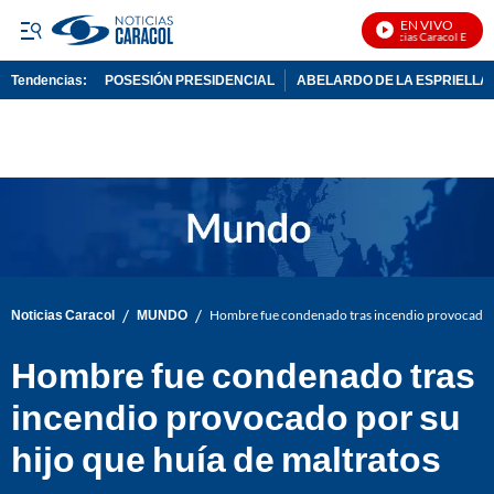
EN VIVO
Noticias Caracol En Vivo
Tendencias:
POSESIÓN PRESIDENCIAL
ABELARDO DE LA ESPRIELLA
PUBLICIDAD
/
/
Noticias Caracol
MUNDO
Hombre fue condenado tras incendio provocado po
Hombre fue condenado tras
incendio provocado por su
hijo que huía de maltratos