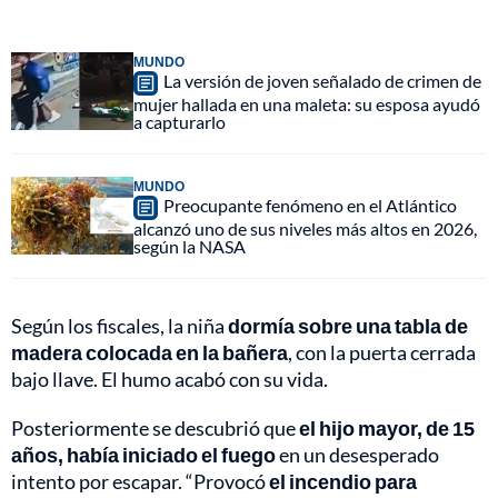
MUNDO
La versión de joven señalado de crimen de
mujer hallada en una maleta: su esposa ayudó
a capturarlo
MUNDO
Preocupante fenómeno en el Atlántico
alcanzó uno de sus niveles más altos en 2026,
según la NASA
Según los fiscales, la niña
dormía sobre una tabla de
madera colocada en la bañera
, con la puerta cerrada
bajo llave. El humo acabó con su vida.
Posteriormente se descubrió que
el hijo mayor, de 15
años, había iniciado el fuego
en un desesperado
intento por escapar. “Provocó
el incendio para