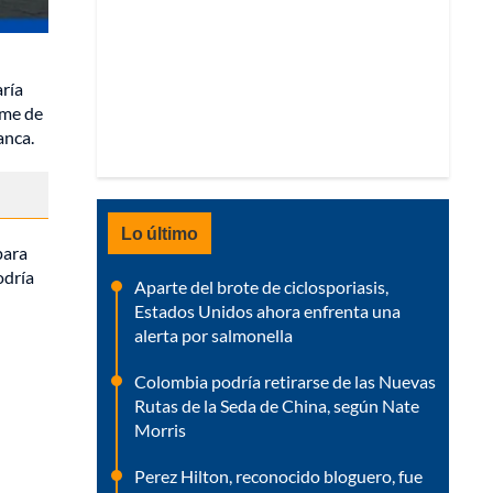
aría
rme de
anca.
Lo último
para
odría
Aparte del brote de ciclosporiasis,
Estados Unidos ahora enfrenta una
alerta por salmonella
Colombia podría retirarse de las Nuevas
Rutas de la Seda de China, según Nate
Morris
Perez Hilton, reconocido bloguero, fue