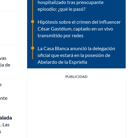
hospitalizado tras preocupante
episodio: ¿qué le pasó?
Hipótesis sobre el crimen del influencer
César Gastélum, captado en un vivo
transmitido por redes
La Casa Blanca anunció la delegación
oficial que estará en la posesión de
ivas
Abelardo de la Espriella
ia de
PUBLICIDAD
e
ente
alada
.
Las
s