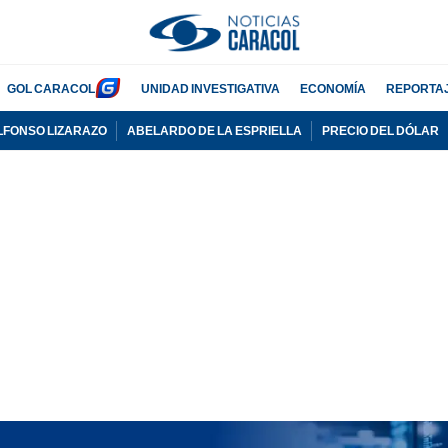
GOL CARACOL
UNIDAD INVESTIGATIVA
ECONOMÍA
REPORTA
LFONSO LIZARAZO
ABELARDO DE LA ESPRIELLA
PRECIO DEL DÓLAR
PUBLICIDAD