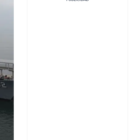
Facebook
X
Whatsapp
Copiar enlace
Telegram
LinkedIn