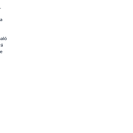
.
la
aló
rá
te