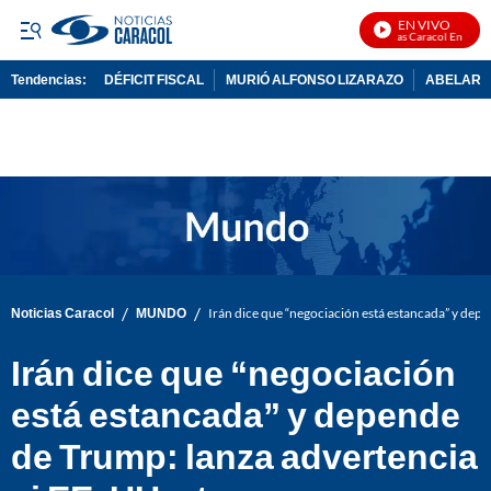
EN VIVO
Noticias Caracol En Vivo
Tendencias:
DÉFICIT FISCAL
MURIÓ ALFONSO LIZARAZO
ABELARDO
PUBLICIDAD
/
/
Noticias Caracol
MUNDO
Irán dice que “negociación está estancada” y depe
Irán dice que “negociación
está estancada” y depende
de Trump: lanza advertencia