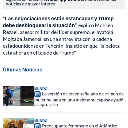
noticias de mayor interés
"
Las negociaciones están estancadas y Trump
debe desbloquear la situación
", explicó Mohsen
Rezaei, asesor militar del líder supremo, el ayatolá
Mojtaba Jameneí, en una entrevista con la cadena
estadounidense en Teherán. Insistió en que "la pelota
está ahora en el tejado de Trump".
Últimas Noticias
MUNDO
La versión de joven señalado de crimen de
mujer hallada en una maleta: su esposa ayudó
a capturarlo
MUNDO
Preocupante fenómeno en el Atlántico