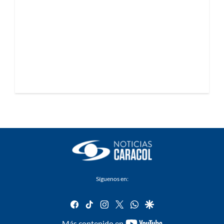
Síguenos en:
facebook
tiktok
instagram
twitter
whatsapp
google
youtube-
Más contenido en