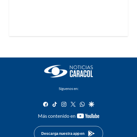
Síguenos en:
facebook
tiktok
instagram
twitter
whatsapp
google
youtube-
Más contenido en
footer
Descarga nuestra app en