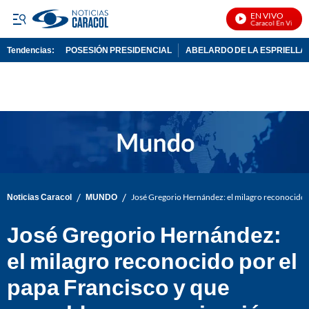
EN VIVO
Noticias Caracol En Vivo
Tendencias:
POSESIÓN PRESIDENCIAL
ABELARDO DE LA ESPRIELLA
PUBLICIDAD
/
/
Noticias Caracol
MUNDO
José Gregorio Hernández: el milagro reconocido p
José Gregorio Hernández:
el milagro reconocido por el
papa Francisco y que