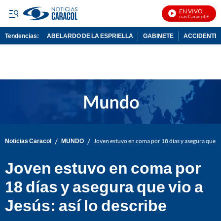
EN VIVO
Noticias Caracol En Vivo
Tendencias:
ABELARDO DE LA ESPRIELLA
GABINETE
ACCIDENTE 
PUBLICIDAD
/
/
Noticias Caracol
MUNDO
Joven estuvo en coma por 18 días y asegura que vio
Joven estuvo en coma por
18 días y asegura que vio a
Jesús: así lo describe