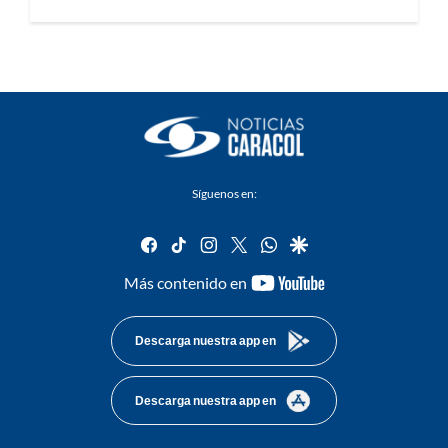
Síguenos en:
facebook
tiktok
instagram
twitter
whatsapp
google
youtube-
Más contenido en
footer
Descarga nuestra app en
Descarga nuestra app en