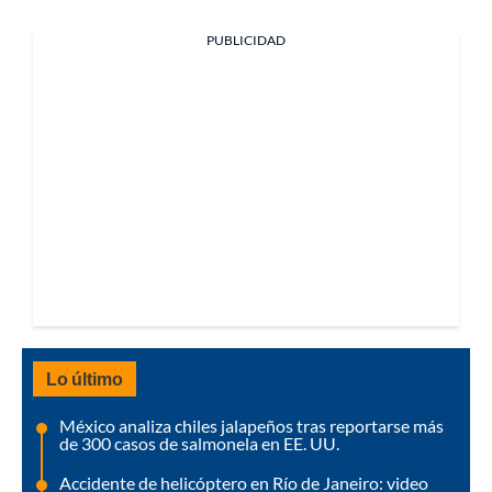
PUBLICIDAD
Lo último
México analiza chiles jalapeños tras reportarse más
de 300 casos de salmonela en EE. UU.
Accidente de helicóptero en Río de Janeiro: video