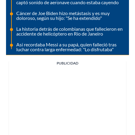
captó sonido de aeronave cuando estaba cayendo
Cáncer de Joe Biden hizo metástasis y es muy
doloroso, según su hijo: "Se ha extendido"
La historia detrás de colombianas que fallecieron en
accidente de helicóptero en Río de Janeiro
Así recordaba Messi a su papá, quien falleció tras
luchar contra larga enfermedad: "Lo disfrutaba"
PUBLICIDAD