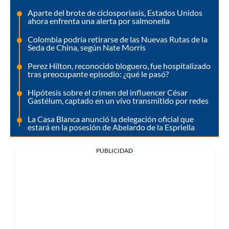
Aparte del brote de ciclosporiasis, Estados Unidos
ahora enfrenta una alerta por salmonella
Colombia podría retirarse de las Nuevas Rutas de la
Seda de China, según Nate Morris
Perez Hilton, reconocido bloguero, fue hospitalizado
tras preocupante episodio: ¿qué le pasó?
Hipótesis sobre el crimen del influencer César
Gastélum, captado en un vivo transmitido por redes
La Casa Blanca anunció la delegación oficial que
estará en la posesión de Abelardo de la Espriella
PUBLICIDAD