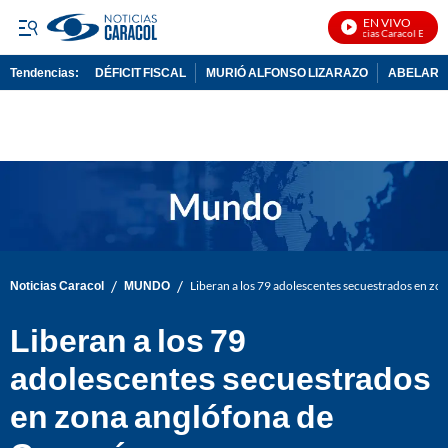
EN VIVO
Noticias Caracol En Vivo
Tendencias:
DÉFICIT FISCAL
MURIÓ ALFONSO LIZARAZO
ABELARDO
PUBLICIDAD
/
/
Noticias Caracol
MUNDO
Liberan a los 79 adolescentes secuestrados en z
Liberan a los 79
adolescentes secuestrados
en zona anglófona de