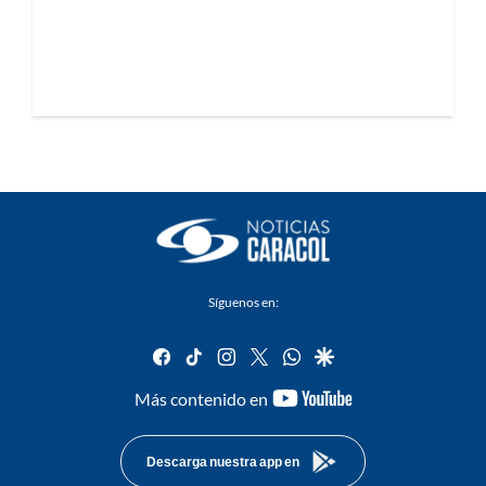
Síguenos en:
facebook
tiktok
instagram
twitter
whatsapp
google
youtube-
Más contenido en
footer
Descarga nuestra app en