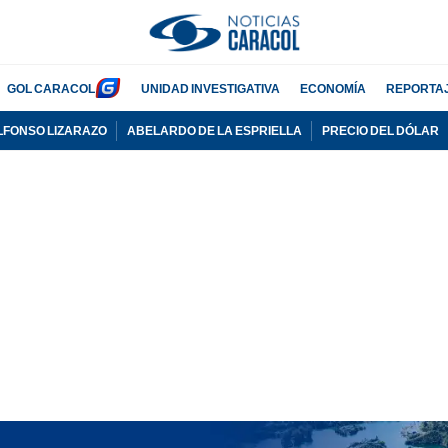
GOL CARACOL
UNIDAD INVESTIGATIVA
ECONOMÍA
REPORTA
LFONSO LIZARAZO
ABELARDO DE LA ESPRIELLA
PRECIO DEL DÓLAR
PUBLICIDAD