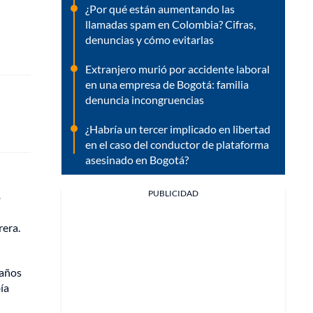
¿Por qué están aumentando las
llamadas spam en Colombia? Cifras,
denuncias y cómo evitarlas
Extranjero murió por accidente laboral
en una empresa de Bogotá: familia
denuncia incongruencias
¿Habría un tercer implicado en libertad
en el caso del conductor de plataforma
asesinado en Bogotá?
PUBLICIDAD
o
rera.
 años
ía