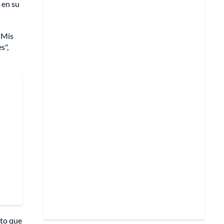
 en su
“Mis
s",
nto que