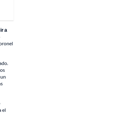
ir a
o
coronel
ado.
mos
 un
as
e
 el