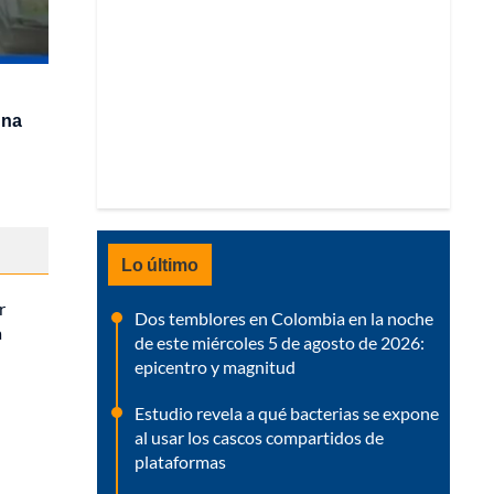
una
Lo último
r
Dos temblores en Colombia en la noche
a
de este miércoles 5 de agosto de 2026:
epicentro y magnitud
Estudio revela a qué bacterias se expone
al usar los cascos compartidos de
plataformas