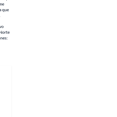
 me
ta que
.
evo
 Norte
ones: