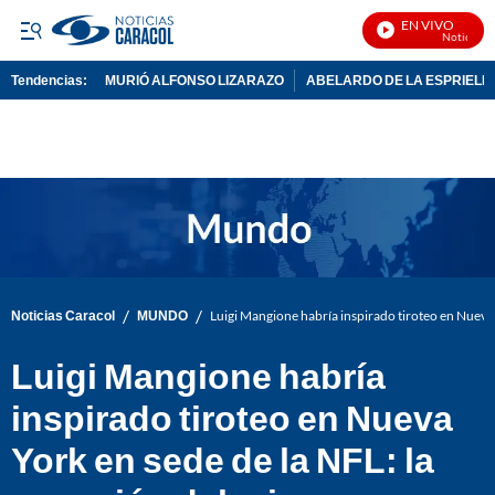
EN VIVO
Noticias Car
Tendencias:
MURIÓ ALFONSO LIZARAZO
ABELARDO DE LA ESPRIELL
PUBLICIDAD
/
/
Noticias Caracol
MUNDO
Luigi Mangione habría inspirado tiroteo en Nueva 
Luigi Mangione habría
inspirado tiroteo en Nueva
York en sede de la NFL: la