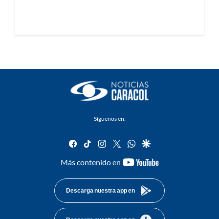
Síguenos en:
facebook
tiktok
instagram
twitter
whatsapp
google
youtube-
Más contenido en
footer
Descarga nuestra app en