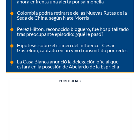
ahora enfrenta una alerta por salmonella
Colombia podría retirarse de las Nuevas Rutas de la
Seda de China, según Nate Morris
Perez Hilton, reconocido bloguero, fue hospitalizado
tras preocupante episodio: ¿qué le pasó?
Hipótesis sobre el crimen del influencer César
Gastélum, captado en un vivo transmitido por redes
La Casa Blanca anunció la delegación oficial que
estará en la posesión de Abelardo de la Espriella
PUBLICIDAD