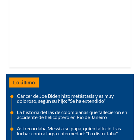
Lo último
Cáncer de Joe Biden hizo metástasis y es muy
doloroso, según su hijo: "Se ha extendido"
La historia detrás de colombianas que fallecieron en
accidente de helicóptero en Río de Janeiro
Así recordaba Messi a su papá, quien falleció tras
luchar contra larga enfermedad: "Lo disfrutaba"