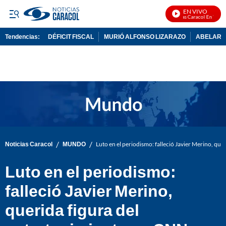
EN VIVO
Noticias Caracol En Vivo
Tendencias:
DÉFICIT FISCAL
MURIÓ ALFONSO LIZARAZO
ABELARDO
PUBLICIDAD
/
/
Noticias Caracol
MUNDO
Luto en el periodismo: falleció Javier Merino, qu
Luto en el periodismo:
falleció Javier Merino,
querida figura del