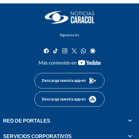
Síguenos en:
facebook
tiktok
instagram
twitter
whatsapp
google
youtube-
Más contenido en
footer
Descarga nuestra app en
Descarga nuestra app en
RED DE PORTALES
SERVICIOS CORPORATIVOS