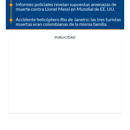
Informes policiales revelan supuestas amenazas de
muerte contra Lionel Messi en Mundial de EE. UU.
Accidente helicóptero Río de Janeiro: las tres turistas
muertas eran colombianas de la misma familia
PUBLICIDAD