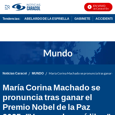
EN VIVO
Noticias Caracol En Vivo
Tendencias:
ABELARDO DE LA ESPRIELLA
GABINETE
ACCIDENTE 
PUBLICIDAD
/
/
Noticias Caracol
MUNDO
María Corina Machado se pronuncia tras ganar el 
María Corina Machado se
pronuncia tras ganar el
Premio Nobel de la Paz