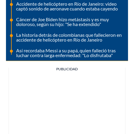
Accidente de helicóptero en Río de Janeiro: video
captó sonido de aeronave cuando estaba cayendo
Cáncer de Joe Biden hizo metástasis y es muy
doloroso, según su hijo: "Se ha extendido"
La historia detrás de colombianas que fallecieron en
accidente de helicóptero en Río de Janeiro
Así recordaba Messi a su papá, quien falleció tras
luchar contra larga enfermedad: "Lo disfrutaba"
PUBLICIDAD