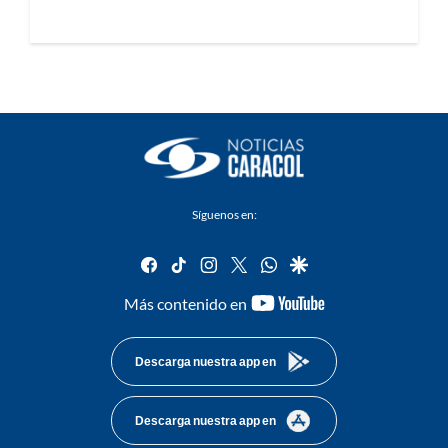
Síguenos en:
facebook
tiktok
instagram
twitter
whatsapp
google
youtube-
Más contenido en
footer
Descarga nuestra app en
Descarga nuestra app en