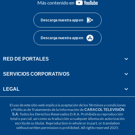
youtube-
Más contenido en
footer
Descarga nuestra app en
Descarga nuestra app en
RED DE PORTALES
SERVICIOS CORPORATIVOS
LEGAL
El uso de este sitio web implica la aceptación de los
Términos y condiciones
y
Políticas de Tratamiento de la Información
de
CARACOL TELEVISIÓN
S.A.
Todos los Derechos Reservados D.R.A. Prohibida su reproducción
total o parcial, así como su traducción a cualquier idioma sin autorización
escrita de su titular. Reproduction in whole or in part, or translation
without written permission is prohibited. All rights reserved 2025.