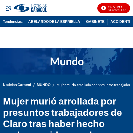
EN VIVO
Noticias Caracol En Vivo
Tendencias:
ABELARDO DE LA ESPRIELLA
GABINETE
ACCIDENTE 
PUBLICIDAD
/
/
Noticias Caracol
MUNDO
Mujer murió arrollada por presuntos trabajadores
Mujer murió arrollada por
presuntos trabajadores de
Claro tras haber hecho