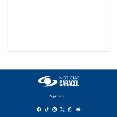
Síguenos en:
facebook
tiktok
instagram
twitter
whatsapp
google