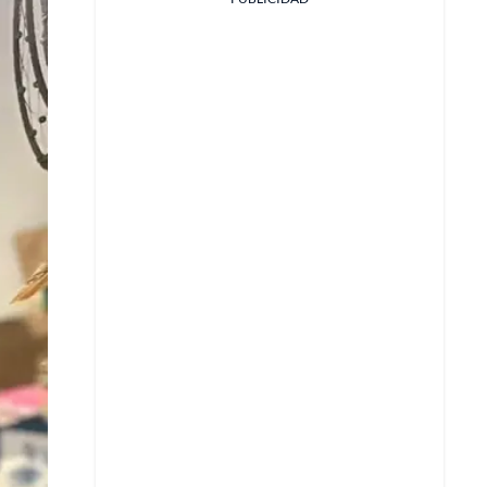
Facebook
X
Whatsapp
Copiar enlace
Telegram
LinkedIn