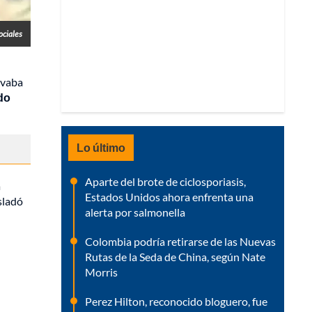
ociales
evaba
do
Lo último
Aparte del brote de ciclosporiasis,
a
Estados Unidos ahora enfrenta una
asladó
alerta por salmonella
Colombia podría retirarse de las Nuevas
Rutas de la Seda de China, según Nate
Morris
Perez Hilton, reconocido bloguero, fue