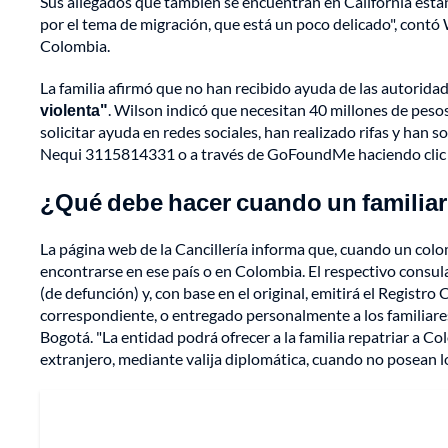
Sus allegados que también se encuentran en California están
por el tema de migración, que está un poco delicado", contó 
Colombia.
La familia afirmó que no han recibido ayuda de las autoridad
violenta"
. Wilson indicó que necesitan 40 millones de pesos
solicitar ayuda en redes sociales, han realizado rifas y han 
Nequi 3115814331 o a través de GoFoundMe haciendo cli
¿Qué debe hacer cuando un familia
La página web de la Cancillería informa que, cuando un colomb
encontrarse en ese país o en Colombia. El respectivo consula
(de defunción) y, con base en el original, emitirá el Registr
correspondiente, o entregado personalmente a los familiares
Bogotá. "La entidad podrá ofrecer a la familia repatriar a Co
extranjero, mediante valija diplomática, cuando no posean los