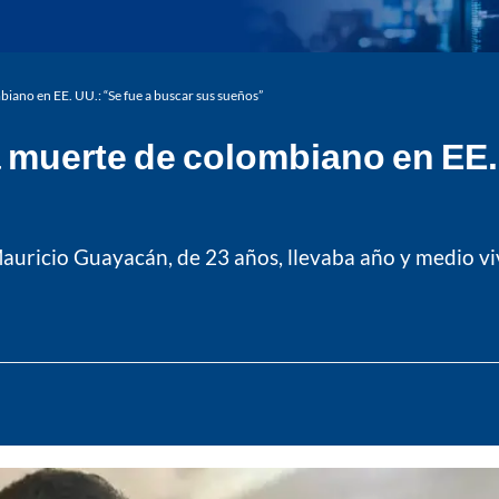
iano en EE. UU.: “Se fue a buscar sus sueños”
 muerte de colombiano en EE. 
Mauricio Guayacán, de 23 años, llevaba año y medio vi