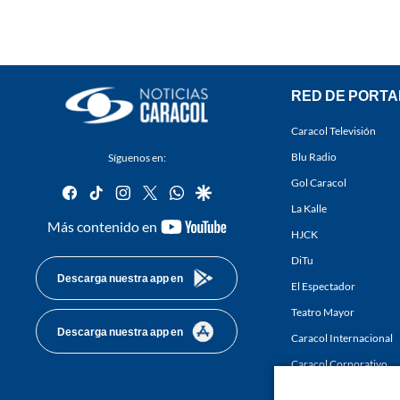
RED DE PORTA
Caracol Televisión
Blu Radio
Síguenos en:
Gol Caracol
facebook
tiktok
instagram
twitter
whatsapp
google
La Kalle
youtube-
Más contenido en
HJCK
footer
DiTu
Descarga nuestra app en
El Espectador
Teatro Mayor
Descarga nuestra app en
Caracol Internacional
Caracol Corporativo
Caracol Next