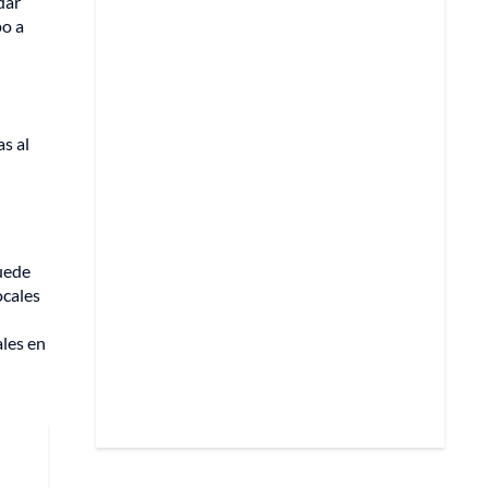
dar
po a
as al
puede
ocales
ales en