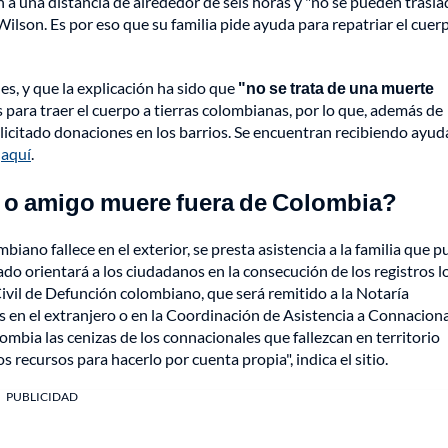
 a una distancia de alrededor de seis horas y "no se pueden trasla
Wilson. Es por eso que su familia pide ayuda para repatriar el cuer
es, y que la explicación ha sido que
"no se trata de una muerte
 para traer el cuerpo a tierras colombianas, por lo que, además de
solicitado donaciones en los barrios. Se encuentran recibiendo ayud
c
aquí
.
r o amigo muere fuera de Colombia?
iano fallece en el exterior, se presta asistencia a la familia que 
do orientará a los ciudadanos en la consecución de los registros l
o Civil de Defunción colombiano, que será remitido a la Notaría
 en el extranjero o en la Coordinación de Asistencia a Connacion
lombia las cenizas de los connacionales que fallezcan en territorio
 recursos para hacerlo por cuenta propia", indica el sitio.
PUBLICIDAD