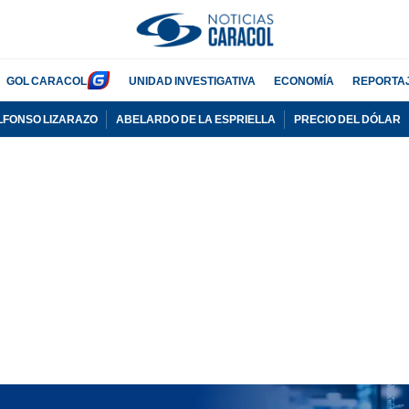
GOL CARACOL
UNIDAD INVESTIGATIVA
ECONOMÍA
REPORTA
LFONSO LIZARAZO
ABELARDO DE LA ESPRIELLA
PRECIO DEL DÓLAR
PUBLICIDAD