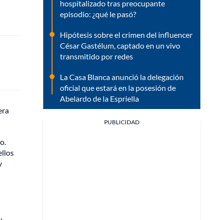
hospitalizado tras preocupante
episodio: ¿qué le pasó?
Hipótesis sobre el crimen del influencer
César Gastélum, captado en un vivo
transmitido por redes
La Casa Blanca anunció la delegación
oficial que estará en la posesión de
Abelardo de la Espriella
era
PUBLICIDAD
o.
ellos
y