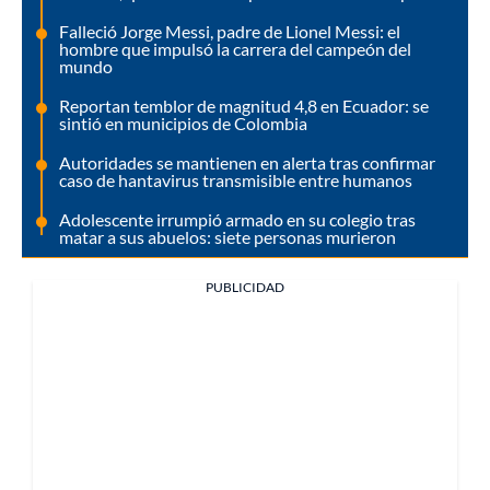
Falleció Jorge Messi, padre de Lionel Messi: el
hombre que impulsó la carrera del campeón del
mundo
Reportan temblor de magnitud 4,8 en Ecuador: se
sintió en municipios de Colombia
Autoridades se mantienen en alerta tras confirmar
caso de hantavirus transmisible entre humanos
Adolescente irrumpió armado en su colegio tras
matar a sus abuelos: siete personas murieron
PUBLICIDAD