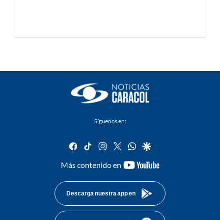
Síguenos en:
facebook
tiktok
instagram
twitter
whatsapp
google
youtube-
Más contenido en
footer
Descarga nuestra app en