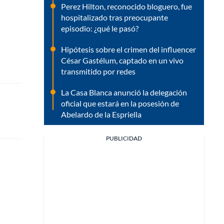
Perez Hilton, reconocido bloguero, fue
hospitalizado tras preocupante
episodio: ¿qué le pasó?
Hipótesis sobre el crimen del influencer
César Gastélum, captado en un vivo
transmitido por redes
La Casa Blanca anunció la delegación
oficial que estará en la posesión de
Abelardo de la Espriella
PUBLICIDAD