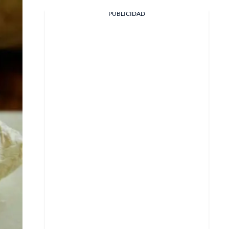
PUBLICIDAD
Facebook
X
Whatsapp
Copiar enlace
Telegram
LinkedIn