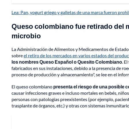
Lea: Pan, yogurt griego y galletas de una marca fueron prohi
Queso colombiano fue retirado del 
microbio
La Administración de Alimentos y Medicamentos de Estados 
sobre
el retiro de los mercados en varios estados del produ
los nombres Queso Español o Quesito Colombiano
. E
fabricados en sus instalaciones, debido a la presencia de ro
proceso de producción y almacenamiento", se lee en el infor
El queso colombiano
presenta el riesgo de una posible 
causar infecciones graves e incluso mortales en bebés, niñ
personas con patologías preexistentes (por ejemplo, pacien
trasplante de órganos, etc.) y otras con sistemas inmunitario