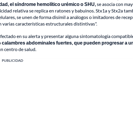
dad, el síndrome hemolítico urémico o SHU,
se asocia con may
cidad relativa se replica en ratones y babuinos. Stx1a y Stx2a tam
elulares, se unen de forma disímil a análogos o imitadores de recep
arias características estructurales distintivas".
fectado en su alerta y presentar alguna sintomatología compatibl
o
calambres abdominales fuertes, que pueden progresar a u
un centro de salud.
PUBLICIDAD