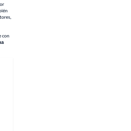
or
bién
tores,
e con
na