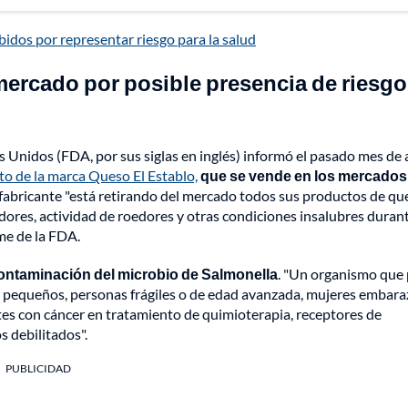
bidos por representar riesgo para la salud
mercado por posible presencia de riesg
Unidos (FDA, por sus siglas en inglés) informó el pasado mes de
cto de la marca Queso El Establo,
que se vende en los mercados
l fabricante "está retirando del mercado todos sus productos de ques
edores, actividad de roedores y otras condiciones insalubres durant
me de la FDA.
contaminación del microbio de Salmonella
. "Un organismo que
os pequeños, personas frágiles o de edad avanzada, mujeres embara
tes con cáncer en tratamiento de quimioterapia, receptores de
s debilitados".
PUBLICIDAD