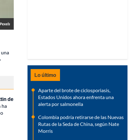
Pexels
e una
o
Lo último
Aparte del brote de ciclosporiasis,
Estados Unidos ahora enfrenta una
tin de
alerta por salmonella
n ha
io
Colombia podría retirarse de las Nuevas
Rutas de la Seda de China, según Nate
Morris