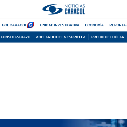
GOL CARACOL
UNIDAD INVESTIGATIVA
ECONOMÍA
REPORTA
LFONSO LIZARAZO
ABELARDO DE LA ESPRIELLA
PRECIO DEL DÓLAR
PUBLICIDAD