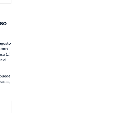
oso
 agosto
 con
o (...)
e el
 puede
zadas,