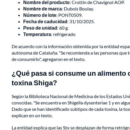
Nombre del producto
: Crottin de Chavignol AOP.
Nombre de marca
: Dubois Boulay.
Número de lote
: PONT0509.
Fecha de caducidad
: 31/10/2025.
Peso de unidad
: 60 g.
Temperatura
: refrigerado
De acuerdo con la información obtenida por la entidad espa
autónoma de Cataluña. "Se recomienda a las personas que te
de consumirlo", agregaron en el texto.
¿Qué pasa si consume un alimento co
toxina Shiga?
Según la Biblioteca Nacional de Medicina de los Estados Unid
conocidas. "Se encuentra en Shigella dysenteriae 1 y en algun
Dado que se han identificado subtipos de cada toxina, la to
explican en un texto.
La entidad explica que las Stx se desplazan de forma retrógr