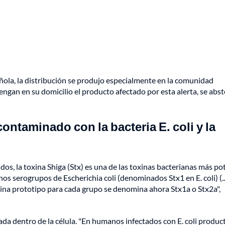
ñola, la distribución se produjo especialmente en la comunidad
ngan en su domicilio el producto afectado por esta alerta, se abs
ntaminado con la bacteria E. coli y la
os, la toxina Shiga (Stx) es una de las toxinas bacterianas más po
os serogrupos de Escherichia coli (denominados Stx1 en E. coli) (..
xina prototipo para cada grupo se denomina ahora Stx1a o Stx2a",
ada dentro de la célula. "En humanos infectados con E. coli produc