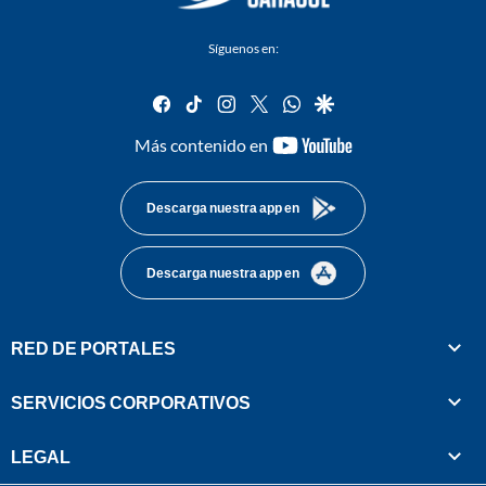
Síguenos en:
facebook
tiktok
instagram
twitter
whatsapp
google
youtube-
Más contenido en
footer
Descarga nuestra app en
Descarga nuestra app en
RED DE PORTALES
SERVICIOS CORPORATIVOS
LEGAL