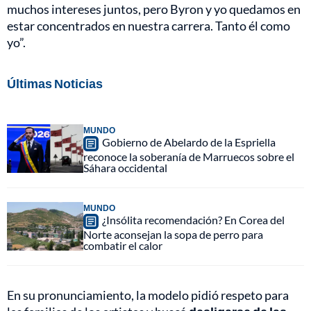
muchos intereses juntos, pero Byron y yo quedamos en
estar concentrados en nuestra carrera. Tanto él como
yo”.
Últimas Noticias
MUNDO
Gobierno de Abelardo de la Espriella
reconoce la soberanía de Marruecos sobre el
Sáhara occidental
MUNDO
¿Insólita recomendación? En Corea del
Norte aconsejan la sopa de perro para
combatir el calor
En su pronunciamiento, la modelo pidió respeto para