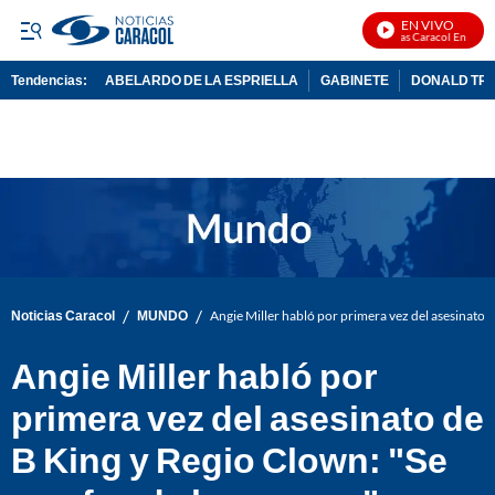
EN VIVO
Noticias Caracol En Vivo
Tendencias:
ABELARDO DE LA ESPRIELLA
GABINETE
DONALD TR
PUBLICIDAD
/
/
Noticias Caracol
MUNDO
Angie Miller habló por primera vez del asesinato 
Angie Miller habló por
primera vez del asesinato de
B King y Regio Clown: "Se