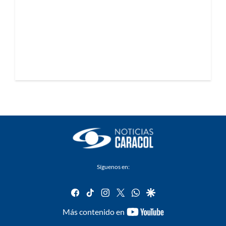
Síguenos en:
facebook
tiktok
instagram
twitter
whatsapp
google
youtube-
Más contenido en
footer