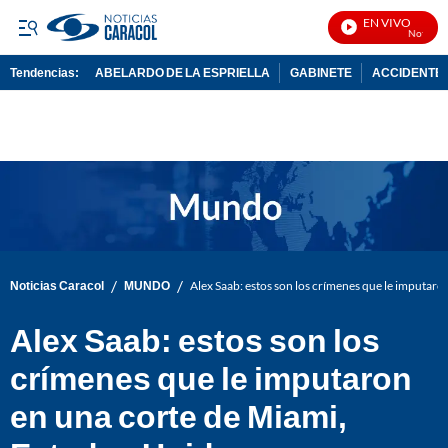
EN VIVO
Noticias C
Tendencias:
ABELARDO DE LA ESPRIELLA
GABINETE
ACCIDENTE 
PUBLICIDAD
/
/
Noticias Caracol
MUNDO
Alex Saab: estos son los crímenes que le imputar
Alex Saab: estos son los
crímenes que le imputaron
en una corte de Miami,